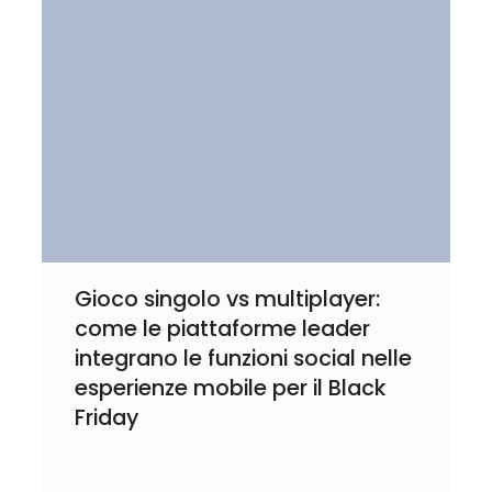
Gioco singolo vs multiplayer:
come le piattaforme leader
integrano le funzioni social nelle
esperienze mobile per il Black
Friday
Il panorama del gaming mobile sta
attraversando una fase di[…]