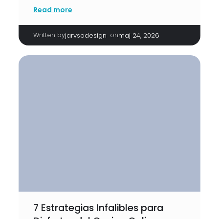
Read more
Written by
|
on
jarvsodesign
maj 24, 2026
7 Estrategias Infalibles para