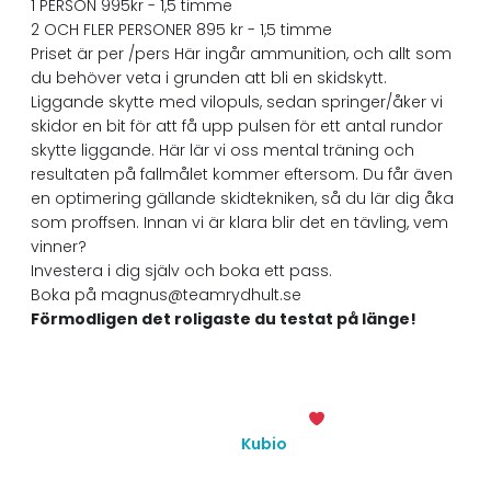
1 PERSON 995kr - 1,5 timme
2 OCH FLER PERSONER 895 kr - 1,5 timme
Priset är per /pers Här ingår ammunition, och allt som
du behöver veta i grunden att bli en skidskytt.
Liggande skytte med vilopuls, sedan springer/åker vi
skidor en bit för att få upp pulsen för ett antal rundor
skytte liggande. Här lär vi oss mental träning och
resultaten på fallmålet kommer eftersom. Du får även
en optimering gällande skidtekniken, så du lär dig åka
som proffsen. Innan vi är klara blir det en tävling, vem
vinner?
Investera i dig själv och boka ett pass.
Boka på magnus@teamrydhult.se
Förmodligen det roligaste du testat på länge!
© 2026 Team Rydhult. Created with
using WordPress
and
Kubio