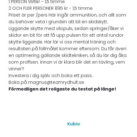
1 PERSON 995kr - 1,5 timme
2 OCH FLER PERSONER 895 kr - 1,5 timme
Priset är per /pers Här ingår ammunition, och allt som
du behöver veta i grunden att bli en skidskytt.
Liggande skytte med vilopuls, sedan springer/åker vi
skidor en bit för att få upp pulsen för ett antal rundor
skytte liggande. Här lär vi oss mental träning och
resultaten på fallmålet kommer eftersom. Du får även
en optimering gällande skidtekniken, så du lär dig åka
som proffsen. Innan vi är klara blir det en tävling, vem
vinner?
Investera i dig själv och boka ett pass.
Boka på magnus@teamrydhult.se
Förmodligen det roligaste du testat på länge!
© 2026 Team Rydhult. Created with ❤ using WordPress
and
Kubio