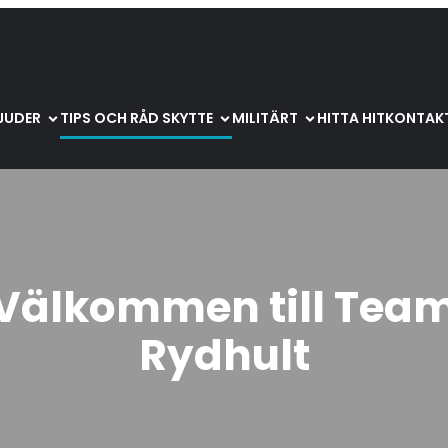
BJUDER
TIPS OCH RÅD SKYTTE
MILITÄRT
HITTA HIT
KONTAKT
Välkommen till Tea
Rydhult