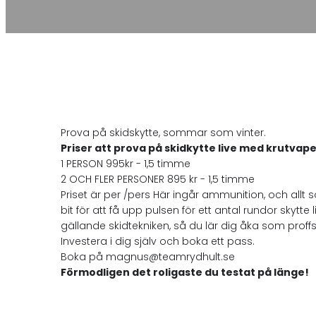
Prova på skidskytte, sommar som vinter.
Priser att prova på skidkytte live med krutvape
1 PERSON 995kr - 1,5 timme
2 OCH FLER PERSONER 895 kr - 1,5 timme
Priset är per /pers Här ingår ammunition, och allt 
bit för att få upp pulsen för ett antal rundor skyt
gällande skidtekniken, så du lär dig åka som proffse
Investera i dig själv och boka ett pass.
Boka på magnus@teamrydhult.se
Förmodligen det roligaste du testat på länge!