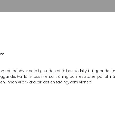
n:
som du behöver veta i grunden att bli en skidskytt. Liggande sk
te liggande. Här lär vi oss mental träning och resultaten på fal
n. Innan vi är klara blir det en tävling, vem vinner?