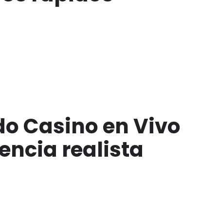
sino es la aceptación de criptomonedas como Bitcoin, Ethereu
utos, no en días.
 datos bancarios tradicionales.
acción son mínimas comparadas con los métodos
 cartera digital y úsala como método de pago principal.
do Casino en Vivo
encia realista
 físico directamente a tu pantalla. Betalice Casino colabora
a, blackjack y baccarat con crupieres reales. Para sacarle el