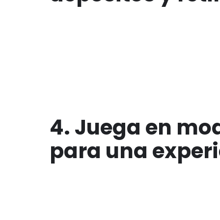
Una de las ventajas distintivas de Betalice Ca
y Litecoin. Estas monedas digitales ofrecen:
Velocidad
: Los retiros se procesan en min
Privacidad
: No es necesario proporcionar
Bajas comisiones
: Las tarifas de trans
convencionales.
Si deseas mayor discreción y rapidez, abre una
4. Juega en mo
para una experi
El casino en vivo lleva la sensación de un salón
con Evolution Gaming, ofreciendo mesas de rulet
mayor provecho:
Ajusta la apuesta
según tu bankroll.