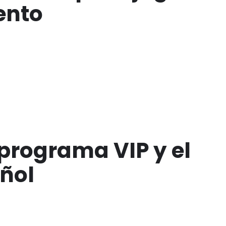
ento
vos móviles, permitiendo jugar desde smartphones y tablets si
versión móvil mantiene:
 en vivo y crash games.
Pay y Google Pay.
ntes tamaños de pantalla.
a posibilidad de aprovechar promociones flash que aparecen
 programa VIP y el
ñol
a lealtad con cashback, límites de retiro más altos y
a escala VIP: