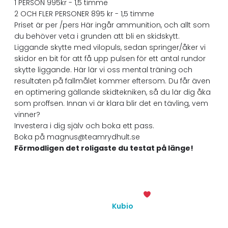
1 PERSON 995kr - 1,5 timme
2 OCH FLER PERSONER 895 kr - 1,5 timme
Priset är per /pers Här ingår ammunition, och allt som
du behöver veta i grunden att bli en skidskytt.
Liggande skytte med vilopuls, sedan springer/åker vi
skidor en bit för att få upp pulsen för ett antal rundor
skytte liggande. Här lär vi oss mental träning och
resultaten på fallmålet kommer eftersom. Du får även
en optimering gällande skidtekniken, så du lär dig åka
som proffsen. Innan vi är klara blir det en tävling, vem
vinner?
Investera i dig själv och boka ett pass.
Boka på magnus@teamrydhult.se
Förmodligen det roligaste du testat på länge!
© 2026 Team Rydhult. Created with
using WordPress
and
Kubio