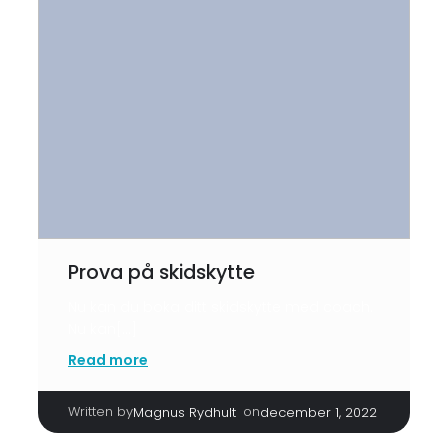
Prova på skidskytte
Nu kan du boka ditt skidskytte med coach.
Nu kan[…]
Read more
Written by
|
on
Magnus Rydhult
december 1, 2022