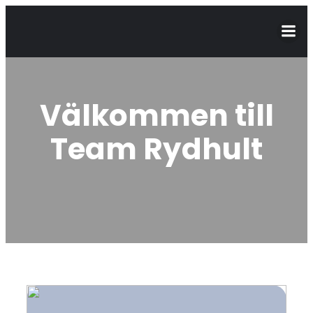
Välkommen till
Team Rydhult