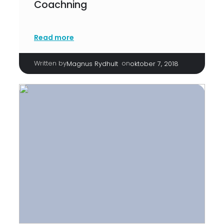
Coachning
Read more
Written by
|
on
Magnus Rydhult
oktober 7, 2018