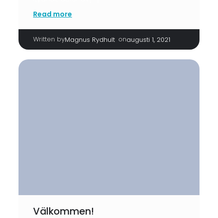
Read more
Written by
|
on
Magnus Rydhult
augusti 1, 2021
Välkommen!