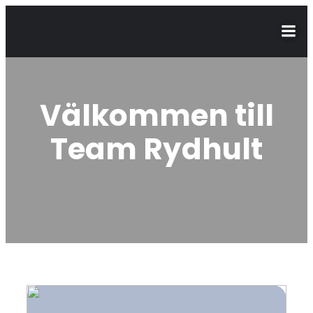
Välkommen till
Team Rydhult