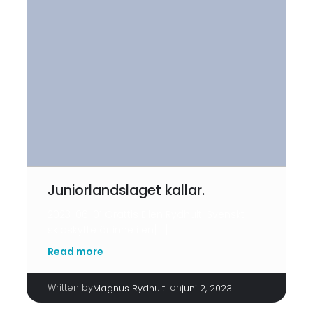
Juniorlandslaget kallar.
2023-06-01 Grattis Ellen Rydhult! Svenskt
skidskytte är inne i en[…]
Read more
Written by
|
on
Magnus Rydhult
juni 2, 2023