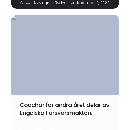
Written by
|
on
Magnus Rydhult
december 1, 2022
Coachar för andra året delar av
Engelska Försvarsmakten.
För andra året i rad coachar Magnus
Rydhult delar av[…]