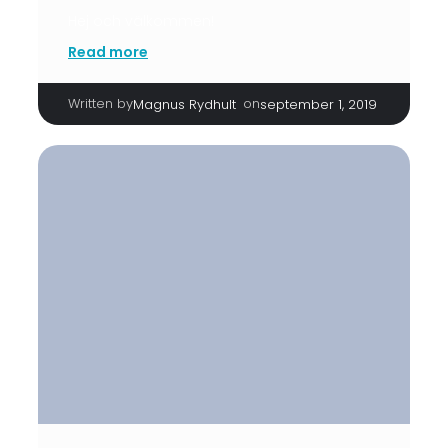
Hej och välkommen!
Read more
Written by
|
on
Magnus Rydhult
september 1, 2019