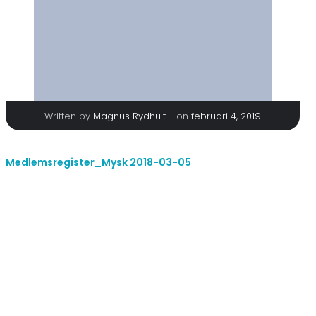
|
Written by
Magnus Rydhult
on
februari 4, 2019
Medlemsregister_Mysk 2018-03-05
TAGS
No tags
Categories
No category
Comments are closed