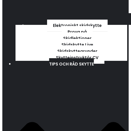
Elektroniskt skidskytte
Prova på
Skidlektioner
Skidskytte Live
Skidskyttegrunder
Skytteinstruktör CV
TIPS OCH RÅD SKYTTE