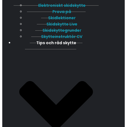
Elektroniskt skidskytte
Prova på
Skidlektioner
Skidskytte Live
Skidskyttegrunder
Skytteinstruktör CV
Tips och råd skytte