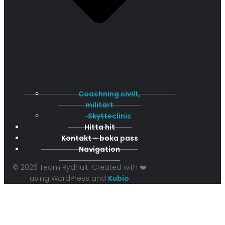
Coachning civilt,
militärt
Skytteclinic
Hitta hit
Kontakt – boka pass
Navigation
© 2026 Team Rydhult. Created with ❤️
using WordPress and
Kubio