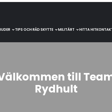
BJUDER
TIPS OCH RÅD SKYTTE
MILITÄRT
HITTA HIT
KONTAKT
Välkommen till Tea
Rydhult