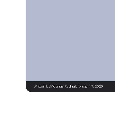
Written by
|
on
Magnus Rydhult
april 7, 2020