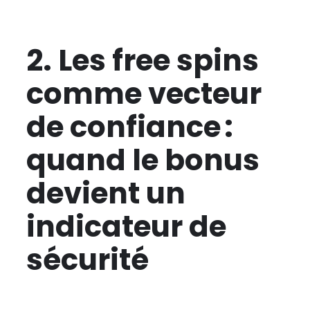
impartialité peut être remise en question, surtout si
les résultats ne sont pas publiés.
2. Les free spins
comme vecteur
de confiance :
quand le bonus
devient un
indicateur de
sécurité
Offrir des free spins n’est pas uniquement une