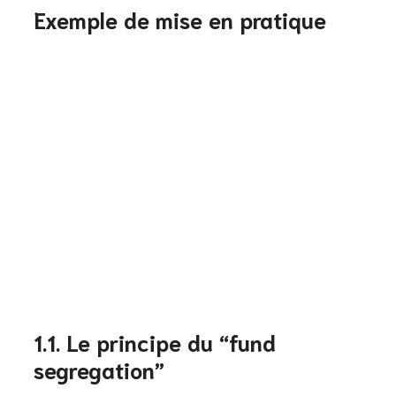
Exemple de mise en pratique
Casino Alpha
(licence MGA) utilise un
chiffrement TLS 1.3, stocke les fonds des
joueurs dans trois banques européennes
distinctes et publie chaque trimestre un
rapport d’audit PCI‑DSS signé par
Ernst & Young.
Casino Beta
(licence Curaçao) propose un
cryptage SSL 3.0, conserve les dépôts dans un
compte unique et ne rend public qu’un audit
interne annuel, sans tierce partie.
Ces différences se traduisent souvent par des
temps de retrait plus rapides et une plus grande
transparence chez le premier opérateur.
1.1. Le principe du “fund
segregation”