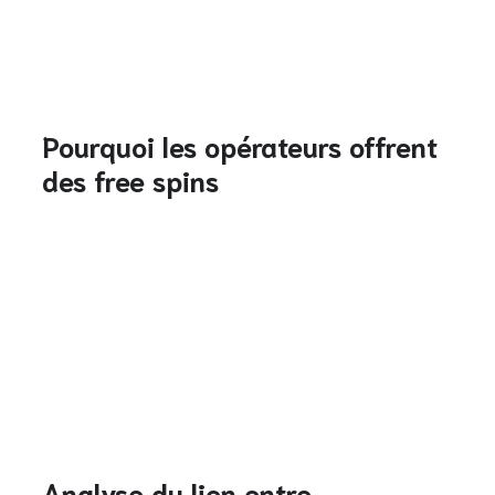
question de marketing ; c’est aussi un test de la
solidité technique du site. Un casino qui propose
100 % de bonus sans wager sur 20 tours gratuits
doit pouvoir suivre chaque mise, chaque gain et
chaque retrait avec une précision absolue.
Pourquoi les opérateurs offrent
des free spins
Acquisition
: les nouveaux venus sont attirés
par la perspective de jouer sans risquer leurs
propres fonds.
Rétention
: les joueurs existants reçoivent des
tours gratuits lors de campagnes
saisonnières, augmentant leur temps de jeu.
Test de la plateforme
: les free spins
permettent de vérifier en conditions réelles
que le moteur de jeu, le suivi des mises et le
système de paiement fonctionnent sans faille.
Analyse du lien entre