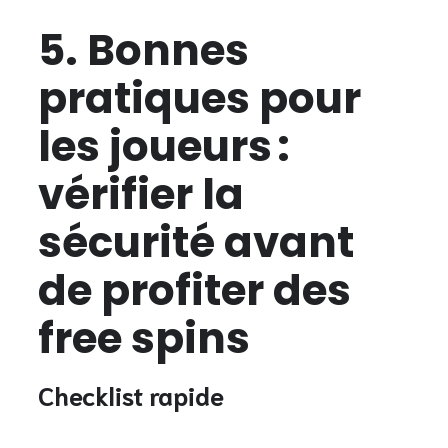
5. Bonnes
pratiques pour
les joueurs :
vérifier la
sécurité avant
de profiter des
free spins
Checklist rapide
Vérifier la licence (MGA, Gibraltar, etc.) et la