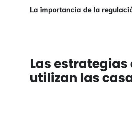
La importancia de la regulaci
Con el crecimiento del sector de las apuestas en
protección del jugador y la transparencia en l
plataformas como Blitzbet. En muchos países, l
digital, estableciendo normas que garantizan la
financieras.
Las estrategias
utilizan las ca
Las casas de apuestas, incluyendo Blitzbet, ha
y retener a los usuarios. Desde bonos de bien
importantes, estas tácticas están diseñadas pa
sociales y la colaboración con influencers del 
más amplio y diversificado.
Estrategia de Marketing
Descripción