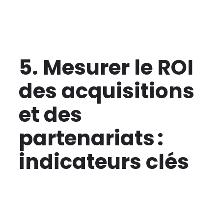
identité est protégée est plus disposé à accepter
un bonus « sans wager », car il perçoit le gain
comme réel et non comme une simple incitation à
déposer davantage.
5. Mesurer le ROI
des acquisitions
et des
partenariats :
indicateurs clés
Valeur cible
Indicateur
Définition
après
acquisition