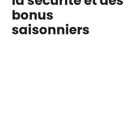
la sécurité et des
bonus
saisonniers
L’intelligence artificielle va redéfinir la lutte contre la
fraude. Les modèles de machine learning capables
d’analyser des milliers de transactions en temps
réel détecteront les comportements anormaux
avant même qu’ils ne compromettent le compte.
Cette capacité permettra aux casinos de proposer
des bonus plus audacieux, car le risque de
blanchiment sera maîtrisé.
Les joueurs post‑pandémie attendent une
expérience ultra‑rapide : dépôt en une seconde, jeu
instantané, retrait en moins de 30 minutes. Les
plateformes qui intègrent la tokenisation et les
solutions de paiement instantané (ex. stablecoins)