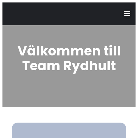
Välkommen till
Team Rydhult