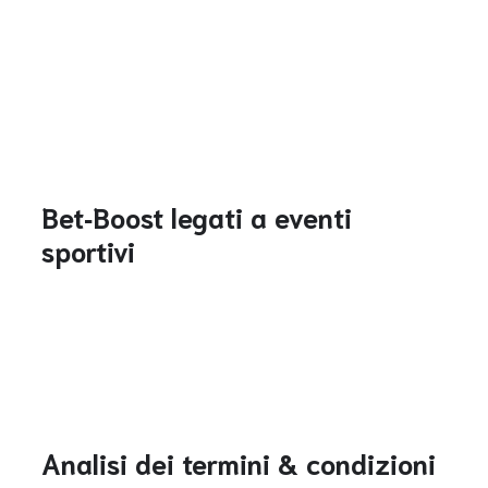
Nel 2024 le piattaforme hanno lanciato il
“Live‑Cashback 4K”, che restituisce il 12 % delle
perdite su roulette e baccarat trasmesse in 4K. Il
cashback è accreditato in tempo reale,
consentendo al giocatore di reinvestire
immediatamente. Le condizioni includono un
rollover di 8x e un limite settimanale di €250.
Bet‑Boost legati a eventi
sportivi
Durante le partite di calcio più seguite, i casinò live
offrono “Bet‑Boost” che raddoppiano le vincite su
scommesse side‑bet (es. “primo marcatore”) se
effettuate mentre il dealer commenta l’evento. Il
bonus è valido solo per 15 minuti prima del fischio
d’inizio e richiede un deposito minimo di €20.
Analisi dei termini & condizioni