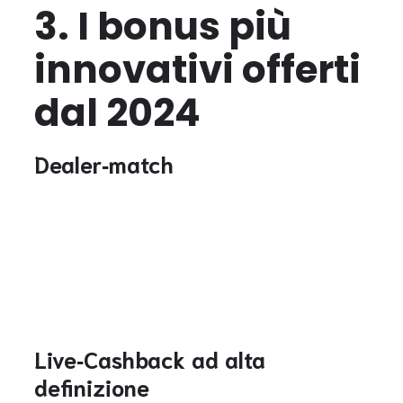
3. I bonus più
innovativi offerti
dal 2024
Dealer‑match
Il dealer “Emma” di un noto operatore europeo ha
introdotto il “Dealer‑match”: per ogni mano giocata
durante la sua sessione di un’ora, il dealer
raddoppia la vincita del giocatore fino a €100. Il
requisito di wagering è di 15x l’importo bonus, ma la
durata limitata rende la promozione molto
ricercata.
Live‑Cashback ad alta
definizione