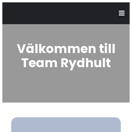
Välkommen till
Team Rydhult