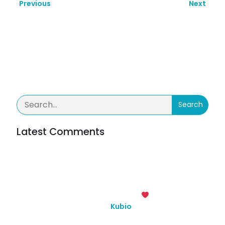
Previous
Next
Comments are closed
Search
Latest Comments
Inga kommentarer att visa.
© 2026 Team Rydhult. Created with
using WordPress
and
Kubio