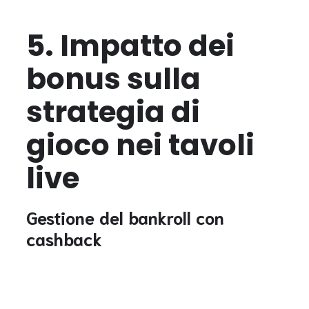
vantaggio economico.
5. Impatto dei
bonus sulla
strategia di
gioco nei tavoli
live
Gestione del bankroll con
cashback
Un bonus cash‑back del 12 % su roulette può ridurre
la varianza di una sessione di €500, portando a
una perdita netta di €440. Per sfruttare al meglio il