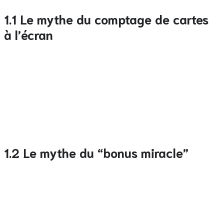
1.1 Le mythe du comptage de cartes
à l’écran
Le comptage traditionnel repose sur le suivi des cartes
hautes et basses dans un sabot fixe. En ligne, les
générateurs de nombres aléatoires (RNG) réinitialisent le
jeu à chaque distribution, rendant impossible le suivi
continu. Même les plateformes qui offrent des « sabot à
plusieurs jeux » utilisent un mélange automatisé qui
neutralise toute tentative de comptage.
1.2 Le mythe du “bonus miracle”
Les promotions affichent souvent des montants
impressionnants, mais elles sont conditionnées par des
exigences de mise (wagering) qui peuvent atteindre 30 ×
le bonus. Un bonus de 50 € avec un wagering de 25 ×
oblige le joueur à miser 1 250 € avant de pouvoir retirer le