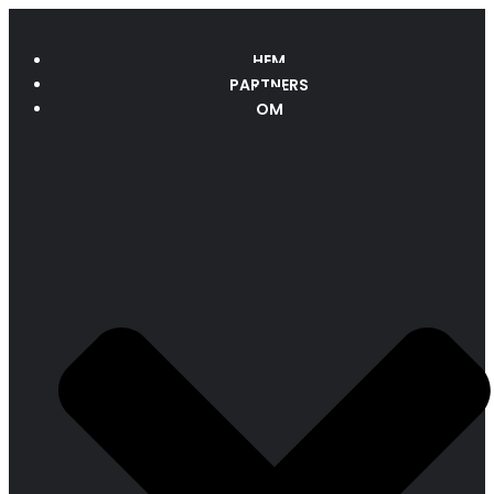
HEM
PARTNERS
OM