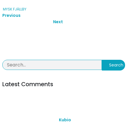
Categories
MYSK FJÄLLBY
Previous
Next
Comments are closed
Search
Latest Comments
Inga kommentarer att visa.
© 2026 Team Rydhult. Created with ❤ using WordPress and
Kubio