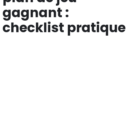
gagnant :
checklist pratique
Choisir le bon casino et la bonne variante –
Consultez le site de référence Rock The Ballet pour
comparer les licences, les audits RTP et les avis des
joueurs français.
Analyser les règles et calculer le house edge – Notez
le nombre de jeux, le comportement du dealer et les
options de surrender.
Mémoriser le tableau de stratégie de base –
Entraînez‑vous en mode gratuit, puis testez en
conditions réelles avec de petites mises.
Définir une gestion du bankroll adaptée – Utilisez le
Kelly Criterion ou une mise fixe de 1 % du capital.
Réviser régulièrement les performances – Après
chaque session, notez les mains jouées, les écarts