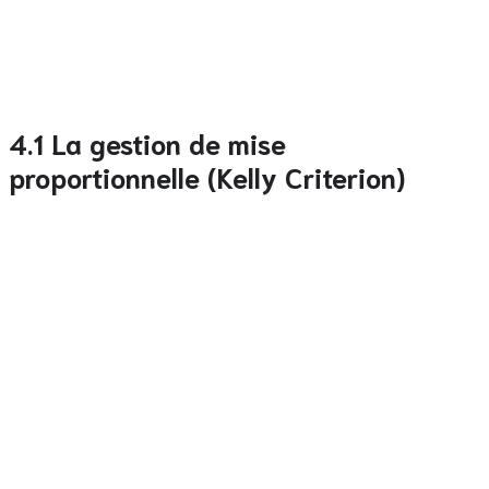
La gestion du bankroll reste la pierre angulaire :
déterminer la taille de chaque mise en fonction du capital
disponible, éviter les mises impulsives et appliquer une
progression maîtrisée.
4.1 La gestion de mise
proportionnelle (Kelly Criterion)
Le Kelly Criterion propose de miser une fraction du
bankroll proportionnelle à l’avantage perçu :
f* = (bp – q) / b
où
b
est le gain net (1 pour le Blackjack),
p
la probabilité
de gagner, et
q
= 1 – p.
Exemple : si votre avantage estimé est de 0,5 % (p = 0,505,
q = 0,495), la mise optimale représente ≈ 1 % du bankroll.
Cette approche limite les risques de ruine tout en
maximisant la croissance à long terme.