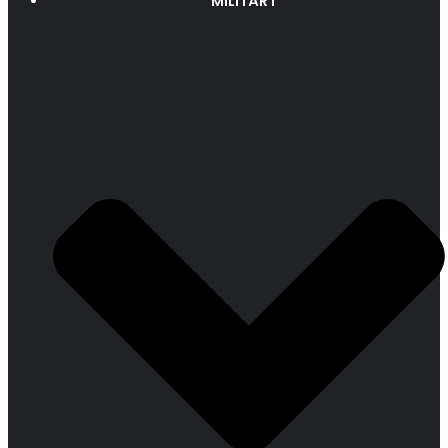
MILITÄRT