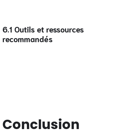
de mise et ajustez votre plan si le house edge
effectif dépasse vos attentes.
6.1 Outils et ressources
recommandés
Applications mobiles comme Blackjack Strategy Pro
pour consulter le tableau en temps réel.
Simulateurs en ligne disponibles sur Rock The Ballet,
permettant de visualiser les probabilités selon les
règles.
Forums francophones spécialisés où les joueurs
partagent leurs statistiques et leurs expériences de
bonus de bienvenue.
Conclusion