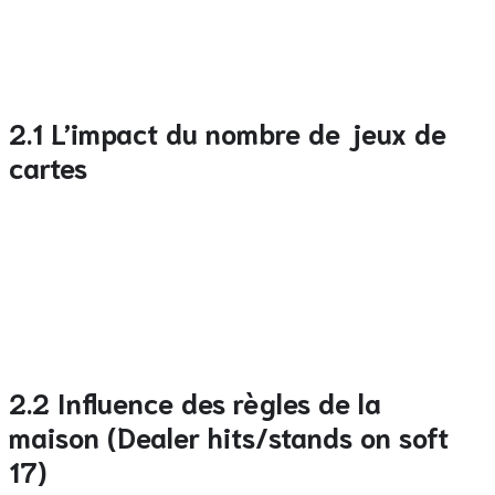
directement le résultat. La version en ligne ajoute des
options comme le Surrender ou le Double Down tardif, qui,
bien utilisées, peuvent réduire l’avantage du casino de
plusieurs points de pourcentage.
2.1 L’impact du nombre de jeux de
cartes
Un sabot à un seul jeu (ou même à deux) diminue le
house edge à environ 0,15 % parce que le joueur a plus de
visibilité sur les cartes restantes. Cependant, les casinos
en ligne compensent souvent en imposant des règles
plus strictes (dealer hits on soft 17) ou en limitant le
Double Down, ce qui ramène l’avantage à 0,4 % voire 0,5 %.
2.2 Influence des règles de la
maison (Dealer hits/stands on soft
17)