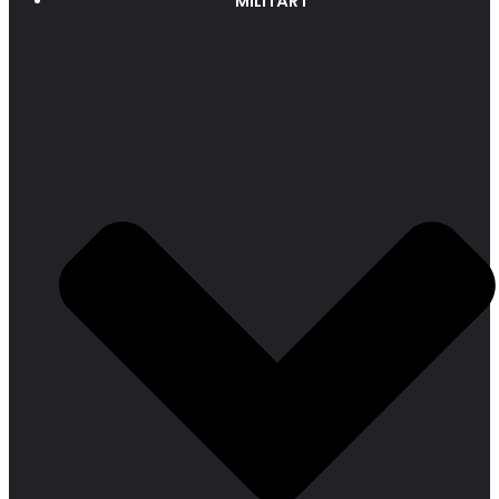
MILITÄRT