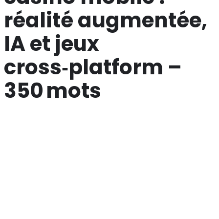
réalité augmentée,
IA et jeux
cross‑platform –
350 mots
Les laboratoires de R&D des grands fournisseurs
(Evolution, Pragmatic Play) travaillent sur des prototypes
de réalité augmentée (AR) où le dealer apparaît en
hologramme sur la table réelle du joueur. En pointant son
smartphone vers une surface plane, le joueur voit le
croupier en 3D, les cartes flottant au-dessus du verre.
Cette technologie promet de transformer le salon en
véritable salle de casino, avec une interaction tactile
grâce aux capteurs de mouvement.