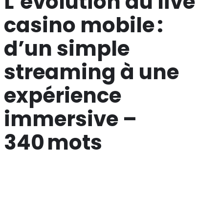
L’évolution du live
casino mobile :
d’un simple
streaming à une
expérience
immersive –
340 mots
Le live casino a vu le jour au début des années 2010,
lorsqu’une poignée de plateformes ont proposé du
streaming vidéo de dealers depuis leurs studios. À
l’époque, la bande passante était limitée, les résolutions