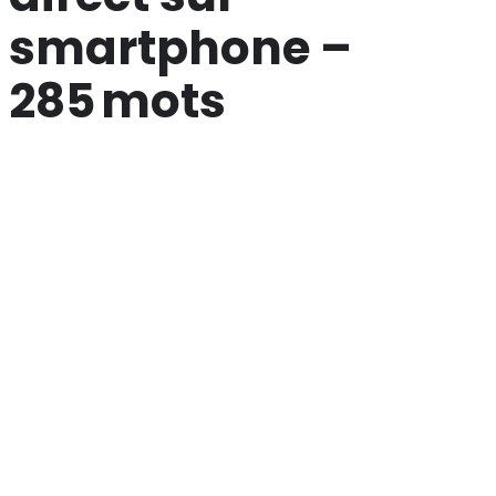
smartphone –
285 mots
Présence et professionnalisme – Le dealer doit
paraître à l’aise, sourire naturellement et expliquer
les règles avec clarté. Un croupier qui parle trop vite
ou qui semble distrait peut briser l’immersion.
Qualité du son et de la vidéo – Un micro directionnel
élimine les bruits de fond, et une caméra à 60 fps
assure que chaque carte soit visible sans flou. La
latence doit rester inférieure à 200 ms pour que le
joueur puisse réagir en temps réel.
Interaction via le chat – Les options de chat textuel
et vocal permettent de poser des questions
(« Quelle est la mise minimale ? ») ou d’échanger des
plaisanteries. Certains sites offrent même des
emojis personnalisés qui s’affichent à l’écran du