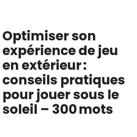
En suivant ces contrôles, le joueur mobile peut profiter de
ses free‑spins en toute sérénité, sachant que le jeu est à
la fois sûr et équitable.
Optimiser son
expérience de jeu
en extérieur :
conseils pratiques
pour jouer sous le
soleil – 300 mots
Batterie : activez le mode économie d’énergie,