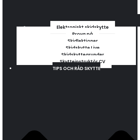
Elektroniskt skidskytte
Prova på
Skidlektioner
Skidskytte Live
Skidskyttegrunder
Skytteinstruktör CV
TIPS OCH RÅD SKYTTE