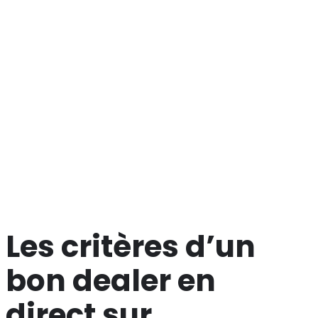
tard, recevoir un pop‑up annonçant 20 free‑spins sur le
même tableau de roulette. Cette synergie entre
instantanéité et promotion saisonnière crée un effet
d’entraînement : plus le joueur reçoit de bonus, plus il
passe de temps sur la plateforme, et plus l’opérateur
gagne en visibilité.
En résumé, le passage du simple streaming à une
immersion totale repose sur trois piliers : connectivité 5G,
écrans haute résolution et intégration fluide des
promotions. Les casinos qui maîtrisent ces éléments
offrent une expérience estivale où le joueur ne fait plus la
différence entre le salon de son hôtel et le casino de
Monte‑Carlo.
Les critères d’un
bon dealer en
direct sur