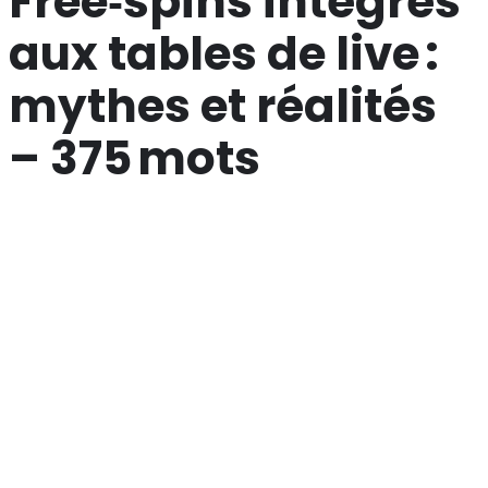
Free‑spins intégrés
aux tables de live :
mythes et réalités
– 375 mots
Le concept de free‑spins était, pendant longtemps,
l’apanage exclusif des machines à sous. Les joueurs
recevaient 10, 20 ou même 100 tours gratuits, souvent
assortis d’un taux de retour au joueur (RTP) de 96 % ou
plus. L’idée de transposer ces tours gratuits aux jeux de
table live a d’abord semblé farfelue, car les tables de
blackjack ou de roulette ne fonctionnent pas avec des
« spins ».
Aujourd’hui, les opérateurs ont trouvé une solution
créative : ils offrent des free‑bets ou des free‑spins virtuels