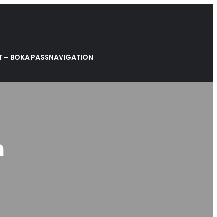
 – BOKA PASS
NAVIGATION
m