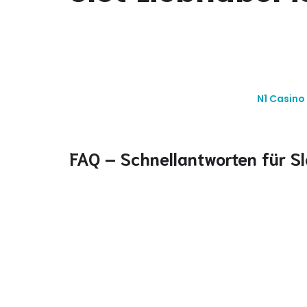
Nach gründlicher Analyse aller Kriterien – Lizenz, 
klares Fazit ziehen. Wer Wert auf faire Spiele, s
Live‑Dealer‑Tischen legt, findet im N1 Casino ein
einer MGA‑Lizenz und einem engagierten Suppor
Für alle, die jetzt handeln wollen, bietet
N1 Casino
umzusetzen. Nutzen Sie das Willkommensbonuspake
RTP) und setzen Sie Ihre neuen Strategien in die P
FAQ – Schnellantworten für Sl
Q: Was bedeutet RNG?
A: RNG steht für Random Number Generator. Er e
Walzen erscheinen.
Q: Wie schnell sind Auszahlungen im N1 Casino?
A: E‑Wallets werden meist innerhalb von 24 Stu
bis zu 3 Werktage.
Q: Gibt es ein Limit für Freispiele?