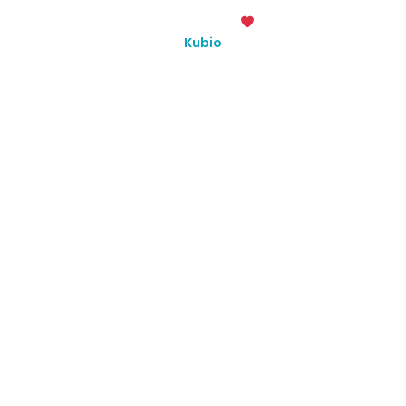
© 2026 Team Rydhult. Created with
using WordPress and
Kubio