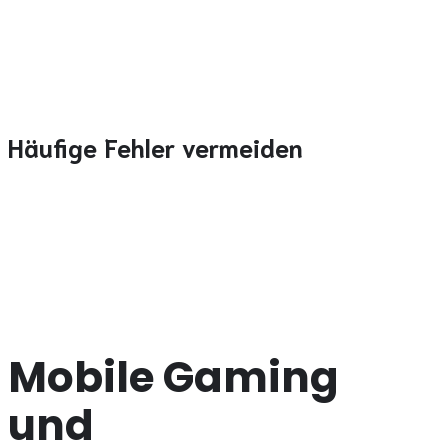
Nutzen Sie das VIP‑Programm, um von höheren
Auszahlungslimits und exklusiven Aktionen zu
profitieren.
Verwalten Sie Ihr Budget: Legen Sie tägliche Limits
fest, um verantwortungsbewusst zu spielen.
Häufige Fehler vermeiden
Ignorieren Sie nicht die Umsatzbedingungen – sie
können die Auszahlung verzögern.
Vertrauen Sie nicht auf unklare Werbeversprechen –
prüfen Sie immer die Lizenz des Anbieters.
Vermeiden Sie zu hohe Einsätze, wenn Sie noch am
Bonus arbeiten, da das Risiko von Verlusten steigt.
Mobile Gaming
und