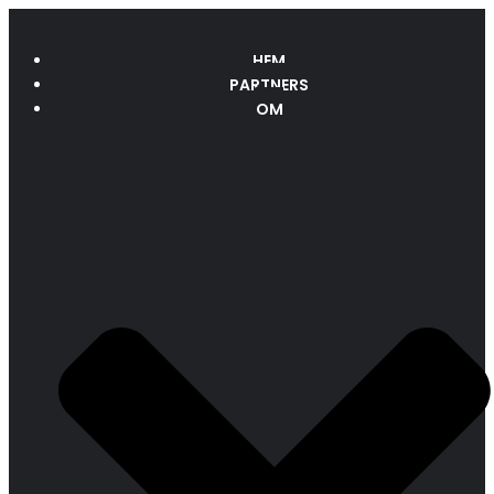
HEM
PARTNERS
OM