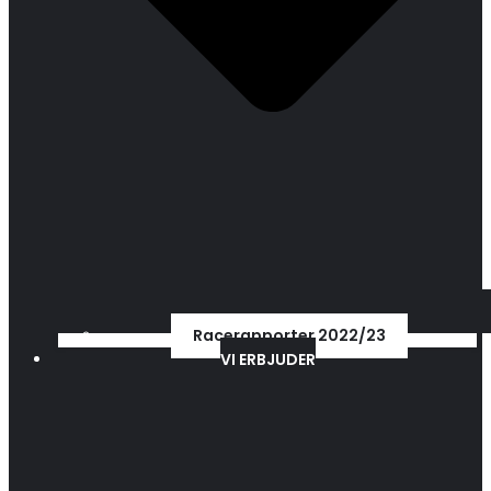
Racerapporter 2022/23
VI ERBJUDER