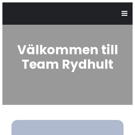
Välkommen till
Team Rydhult