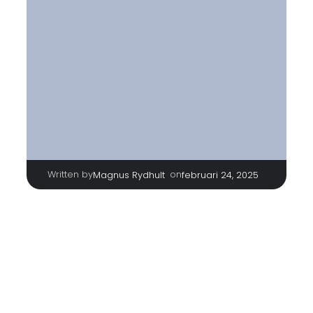
Written by
|
on
Magnus Rydhult
februari 24, 2025
TAGS
No tags
Categories