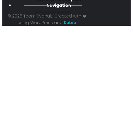
Navigation
© 2026 Team Rydhult. Created with ❤️
using WordPress and
Kubio
Välkommen till
Team Rydhult