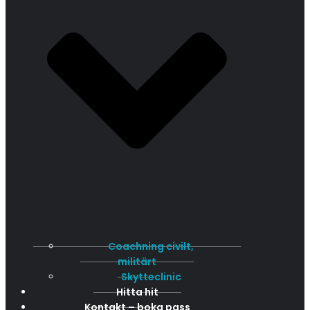
Coachning civilt,
militärt
Skytteclinic
Hitta hit
Kontakt – boka pass