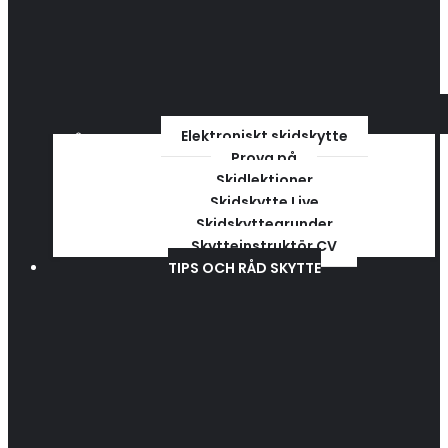
Elektroniskt skidskytte
Prova på
Skidlektioner
Skidskytte Live
Skidskyttegrunder
Skytteinstruktör CV
TIPS OCH RÅD SKYTTE