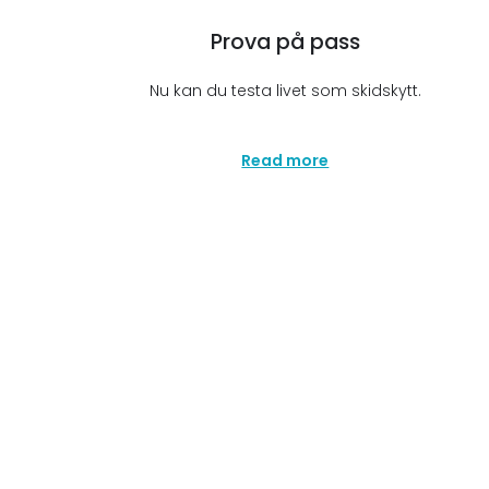
Prova på pass
Nu kan du testa livet som skidskytt.
Under 1,5 timme i Ramundberget…
Read more