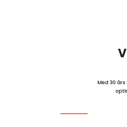
V
Med 30 års 
opti