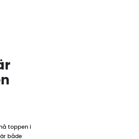
är
en
nå toppen i
 är både