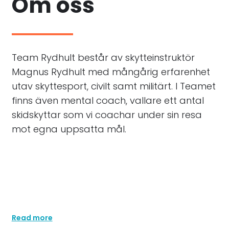
Om oss
Team Rydhult består av skytteinstruktör
Magnus Rydhult med mångårig erfarenhet
utav skyttesport, civilt samt militärt. I Teamet
finns även mental coach, vallare ett antal
skidskyttar som vi coachar under sin resa
mot egna uppsatta mål.
Lorem ipsum dolor sit amet, at mei dolore tritani
repudiandae. In his nemore temporibus consequuntur,
vim ad prima vivendum consetetur. Viderer feugiat at
pro, mea aperiam
Read more