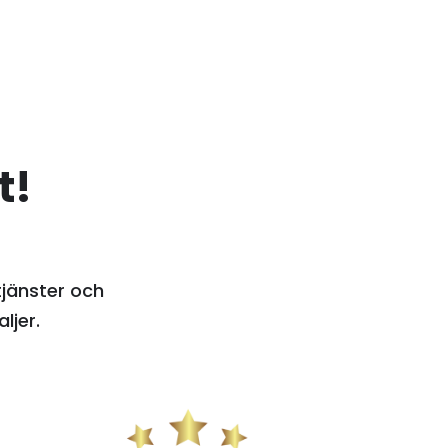
t!
tjänster och
ljer.