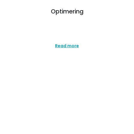
Optimering
Är du redan erfaren skytt och vill utveckla
dig?
Read more