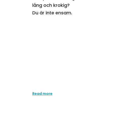
lång och krokig?
Du är inte ensam.
Då kan du vara helt lugn, det är helt
Allt är möjligt bara man lägger up
plan för hur man ska nå målet. Vi hj
att lägga upp en grund, som kan v
komplement till din nuvarande träni
skola, eller så tränar du på heltid, 
vi tillsammans lägga upp en total
för hur du ska np toppen!
Read more