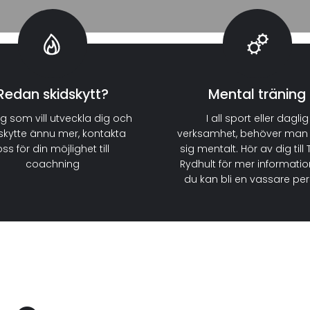
Redan skidskytt?
Mental träning
ig som vill utveckla dig och
I all sport eller daglig
 skytte ännu mer, kontakta
verksamhet, behöver man 
oss för din möjlighet till
sig mentalt. Hör av dig til
coachning
Rydhult för mer informatio
du kan bli en vassare pe