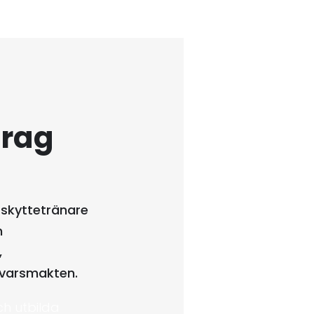
drag
r skyttetränare
m
,
svarsmakten.
och utbilda