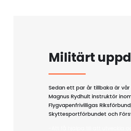
Militärt upp
Sedan ett par år tillbaka är vå
Magnus Rydhult instruktör ino
Flygvapenfrivilligas Riksförbund
Skyttesportförbundet och För
-Att få hjälpa till att utveckla 