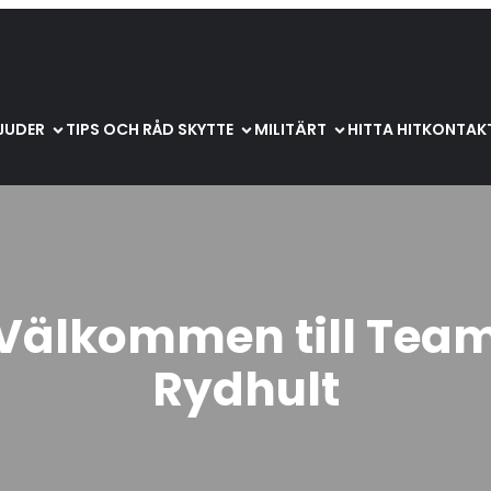
BJUDER
TIPS OCH RÅD SKYTTE
MILITÄRT
HITTA HIT
KONTAKT
Välkommen till Tea
Rydhult