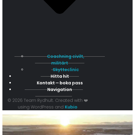
Coachning civilt,
militärt
Skytteclinic
Hitta hit
Kontakt – boka pass
Navigation
© 2026 Team Rydhult. Created with ❤️
using WordPress and
Kubio