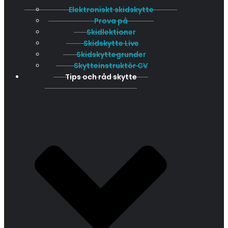
Elektroniskt skidskytte
Prova på
Skidlektioner
Skidskytte Live
Skidskyttegrunder
Skytteinstruktör CV
Tips och råd skytte