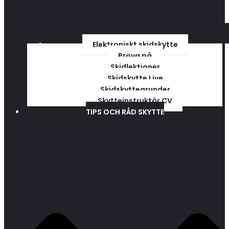
Elektroniskt skidskytte
Prova på
Skidlektioner
Skidskytte Live
Skidskyttegrunder
Skytteinstruktör CV
TIPS OCH RÅD SKYTTE