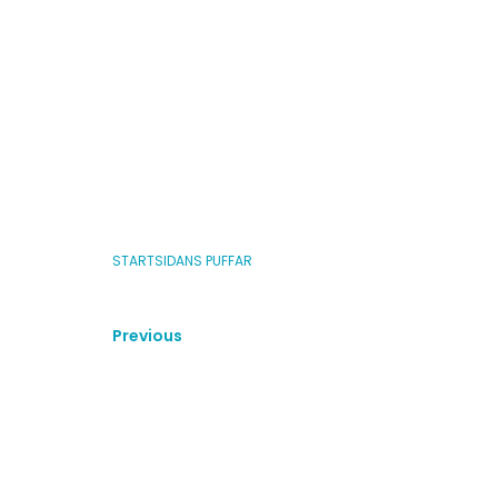
Stort grattis!
TAGS
No tags
Categories
STARTSIDANS PUFFAR
Previous
Com