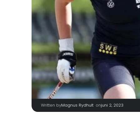
Written by
|
on
Magnus Rydhult
juni 2, 2023
2023-06-01