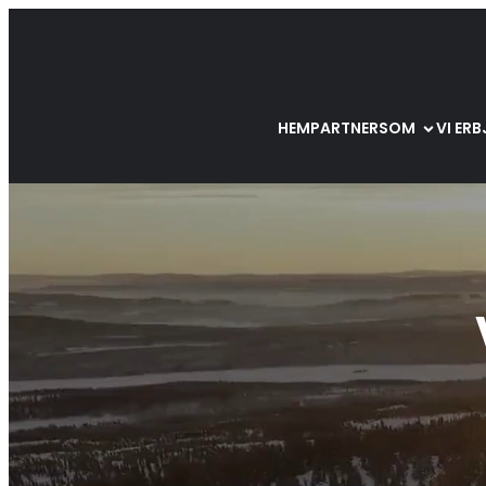
HEM
PARTNERS
OM
VI ER