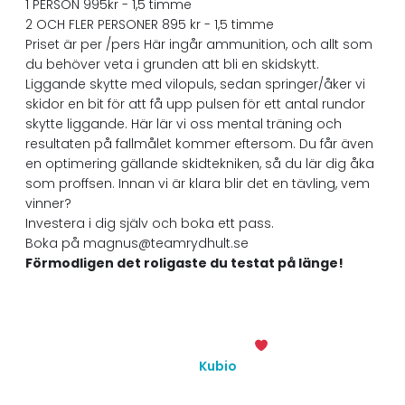
1 PERSON 995kr - 1,5 timme
2 OCH FLER PERSONER 895 kr - 1,5 timme
Priset är per /pers Här ingår ammunition, och allt som
du behöver veta i grunden att bli en skidskytt.
Liggande skytte med vilopuls, sedan springer/åker vi
skidor en bit för att få upp pulsen för ett antal rundor
skytte liggande. Här lär vi oss mental träning och
resultaten på fallmålet kommer eftersom. Du får även
en optimering gällande skidtekniken, så du lär dig åka
som proffsen. Innan vi är klara blir det en tävling, vem
vinner?
Investera i dig själv och boka ett pass.
Boka på magnus@teamrydhult.se
Förmodligen det roligaste du testat på länge!
© 2026 Team Rydhult. Created with
using WordPress
and
Kubio