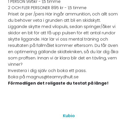
1 PERSON 995kr - 1,5 timme
2 OCH FLER PERSONER 895 kr - 1,5 timme
Priset är per /pers Här ingår ammunition, och allt som
du behöver veta i grunden att bli en skidskytt.
Liggande skytte med vilopuls, sedan springer/åker vi
skidor en bit för att få upp pulsen för ett antal rundor
skytte liggande. Här lär vi oss mental träning och
resultaten på fallmålet kommer eftersom. Du får även
en optimering gällande skidtekniken, så du lär dig åka
som proffsen. Innan vi är klara blir det en tävling, vem
vinner?
Investera i dig själv och boka ett pass.
Boka på magnus@teamrydhult.se
Förmodligen det roligaste du testat på länge!
© 2026 Team Rydhult. Created with ❤ using WordPress
and
Kubio