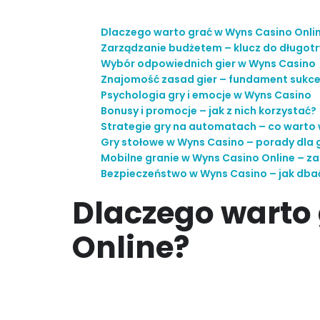
zastosować, aby zwiększyć swoje szanse na wyg
Dlaczego warto grać w Wyns Casino Onli
Zarządzanie budżetem – klucz do długotr
Wybór odpowiednich gier w Wyns Casino
Znajomość zasad gier – fundament sukc
Psychologia gry i emocje w Wyns Casino
Bonusy i promocje – jak z nich korzystać?
Strategie gry na automatach – co warto 
Gry stołowe w Wyns Casino – porady dla 
Mobilne granie w Wyns Casino Online – za
Bezpieczeństwo w Wyns Casino – jak dba
Dlaczego warto
Online?
Wyns Casino Online to platforma, która oferuje 
miejscem dla zarówno początkujących, jak i doś
możliwość zabawy w dowolnym czasie i miejscu,