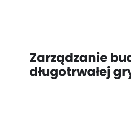
hazardowych, w tym casino wyns, oferuje atrak
kapitał gracza.
Co więcej, Wyns Casino wyróżnia się przyjaznym 
graczom rozpoczęcie przygody z grami online. W
casino online ma różne poziomy trudności, co 
umiejętności i preferencji gracza. Dzięki temu ka
Zarządzanie bu
długotrwałej gr
Jednym z najważniejszych aspektów gry w kasyni
odpowiedniego planu finansowego, nawet najlep
wydatkami. Dlatego kluczowe jest ustalenie limitu
budżet na sesje gry, aby uniknąć impulsowego 
Wyns Casino Online oferuje różnorodne metody w
powinni znać swoje możliwości i korzystać z opcj
nie przekraczać ustalonego budżetu, nawet w p