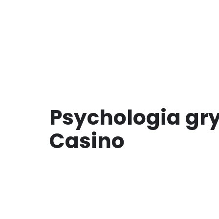
Bez względu na to, czy gracz wybiera automaty,
niezbędna. Nieznajomość zasad może prowadzić 
rozpoczęciem gry w jakiejkolwiek produkcie w W
zasadami oraz strategiami poszczególnych gier
Wiele kasyn online oferuje darmowe wersje gier,
doskonała okazja, aby przetestować różne strateg
również korzystać z dostępnych materiałów edukac
mogą pomóc w przyswajaniu wiedzy o grach.
Psychologia gr
Casino
Psychologia gry ma ogromne znaczenie w konte
doświadczają silnych emocji, które mogą wpływać
chciwość czy ekscytacja, mogą prowadzić do po
kontrolować swoje emocje i podejmować decyzj
Jednym z kluczowych elementów psychologii gry 