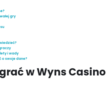
raną w wirtualnym świecie gier hazardowych.
ne?
wałej gry
esu
wiedzieć?
graczy
lety i wady
ć o swoje dane?
 grać w Wyns Casino
szeroką gamę gier hazardowych, co sprawia, że jest idealnym
wiadczonych graczy. Dostępność gier w trybie online daje
 co jest ogromnym atutem. Dodatkowo, wiele platform