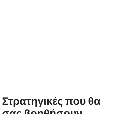
Οι απώλειες είναι αναπόφευκτες όταν παίζετε στο Blockspins, και
η σωστή διαχείριση τους μπορεί να κάνει τη διαφορά ανάμεσα σε
μια αρνητική εμπειρία και σε μια θετική. Αρχικά, είναι καλό να
ορίσετε ένα όριο απώλειας πριν ξεκινήσετε να παίζετε. Αυτό θα
σας βοηθήσει να διατηρήσετε τον έλεγχο και να αποφύγετε το να
ακολουθήσετε τις απώλειές σας. Για παράδειγμα, αν έχετε ορίσει
ένα όριο των 50 ευρώ και το φτάσετε, είναι καλύτερα να
σταματήσετε και να επανεξετάσετε την στρατηγική σας.
Επιπλέον, μην ξεχνάτε ότι το παιχνίδι πρέπει να είναι διασκέδαση.
Ζήστε τη διαδικασία και μην επικεντρώνεστε μόνο στο κέρδος. Αν
νιώθετε πίεση ή απογοήτευση από τις απώλειές σας, μπορεί να
είναι σημάδι ότι χρειάζεστε ένα διάλειμμα. Μια καλή πρακτική είναι
να κάνετε ένα διάλειμμα μετά από κάθε σημαντική απώλεια, ώστε
να ανακτήσετε τη διαύγεια σας.
Στρατηγικές που θα
σας βοηθήσουν