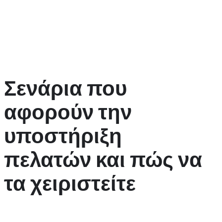
συνοδεύουν τα μπόνους. Πολλές φορές, οι προσφορές έρχονται
με προϋποθέσεις, οι οποίες καθορίζουν πόσες φορές πρέπει να
παίξετε το μπόνους προτού μπορέσετε να το αποσύρετε.
Διαβάστε προσεκτικά τους όρους και τις προϋποθέσεις για να
είστε σίγουροι ότι κατανοείτε τι απαιτείται.
Σενάρια που
αφορούν την
υποστήριξη
πελατών και πώς να
τα χειριστείτε
Η υποστήριξη πελατών είναι ένα κρίσιμο κομμάτι της εμπειρίας