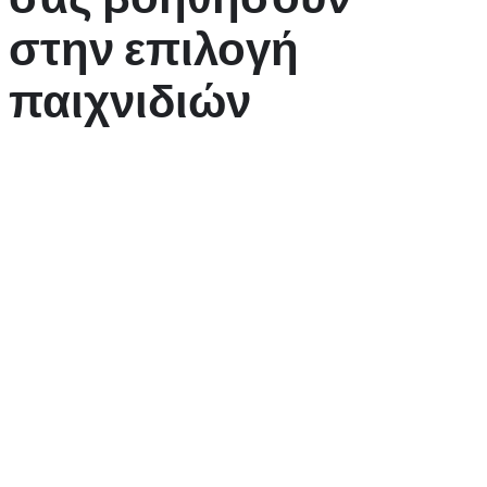
στην επιλογή
παιχνιδιών
Η επιλογή του σωστού παιχνιδιού είναι κρίσιμη για την επιτυχία
σας στο Blockspins. Αρχικά, εξετάστε τους τύπους παιχνιδιών
που προτιμάτε και τα επίπεδα δυσκολίας τους. Ορισμένα
παιχνίδια απαιτούν στρατηγική και δεξιότητες, όπως το πόκερ, ενώ
άλλα, όπως οι κουλοχέρηδες, βασίζονται κυρίως στην τύχη. Αν
είστε νέος παίκτης, είναι καλύτερο να ξεκινήσετε με παιχνίδια
χαμηλής έως μεσαίας δυσκολίας.
Επιπλέον, τα στατιστικά των παιχνιδιών μπορούν να σας δώσουν
μια καλή εικόνα για την πιθανότητα νίκης. Κοιτάξτε τις αποδόσεις
και τα RTP (Return to Player) ποσοστά των παιχνιδιών, καθώς
αυτά είναι δείκτες του πόσο μπορείτε να περιμένετε να κερδίσετε
μακροπρόθεσμα. Σε γενικές γραμμές, προτιμήστε παιχνίδια με RTP
πάνω από 95% για να έχετε καλύτερες πιθανότητες.