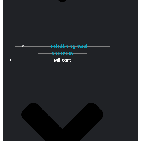
Felsökning med
ShotKam
Militärt