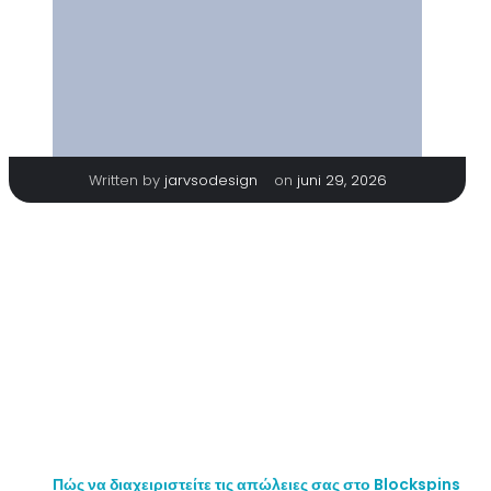
|
Written by
jarvsodesign
on
juni 29, 2026
Στο σημερινό άρθρο, θα εξερευνήσουμε τα πιο κοινά σενάρια που
μπορεί να συναντήσετε στο Blockspins, μια δημοφιλή πλατφόρμα
διαδικτυακών παιχνιδιών. Από τις στρατηγικές που πρέπει να
ακολουθήσετε μέχρι τις παγίδες που πρέπει να αποφύγετε, θα σας
παρέχουμε πρακτικές συμβουλές για να βελτιώσετε την εμπειρία
σας. Είτε είστε νέος στο παιχνίδι είτε έμπειρος παίκτης, οι
πληροφορίες που θα μοιραστούμε θα σας βοηθήσουν να
πλοηγηθείτε καλύτερα στο Blockspins, καθιστώντας την εμπειρία
σας πιο απολαυστική και επικερδή.
Πώς να διαχειριστείτε τις απώλειες σας στο Blockspins