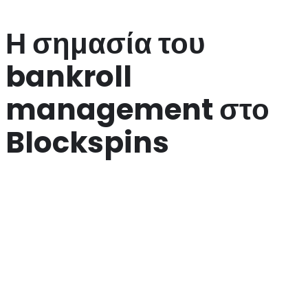
Η σημασία του
bankroll
management στο
Blockspins
Η διαχείριση του bankroll σας είναι ένας από τους πιο κρίσιμους
παράγοντες για την επιτυχία σας στο Blockspins. Είναι σημαντικό
να έχετε μια σαφή εικόνα του ποσού που μπορείτε να διαθέσετε
για παιχνίδι. Ένας καλός κανόνας είναι να μην ρισκάρετε ποτέ
περισσότερα από το 5% του συνολικού σας bankroll σε μια μόνο
συνεδρία παιχνιδιού. Αυτό θα σας βοηθήσει να διατηρήσετε τη
σταθερότητα και να μειώσετε τον κίνδυνο να χάσετε τα πάντα σε
μία μόνο βραδιά.