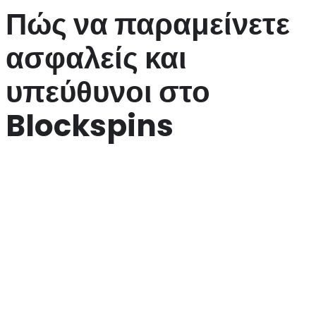
Πώς να παραμείνετε
ασφαλείς και
υπεύθυνοι στο
Blockspins
Η ασφάλεια και η υπευθυνότητα είναι πρωταρχικής σημασίας στο
Blockspins. Είναι σημαντικό να αναγνωρίζετε τους κινδύνους του
παιχνιδιού και να παίζετε με ευθύνη. Ορίστε ένα χρονικό πλαίσιο
για το παιχνίδι σας και μην το παραβιάζετε. Αυτή η στρατηγική θα
σας βοηθήσει να διατηρήσετε την ισορροπία μεταξύ διασκέδασης
και ευθύνης.
Θέστε ημερήσια και εβδομαδιαία όρια παιχνιδιού.
Αποφύγετε το παιχνίδι όταν είστε κουρασμένοι ή
απογοητευμένοι.