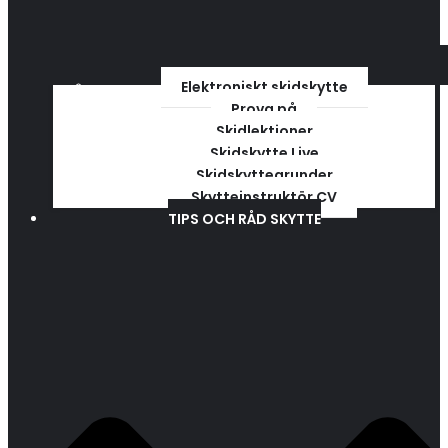
Elektroniskt skidskytte
Prova på
Skidlektioner
Skidskytte Live
Skidskyttegrunder
Skytteinstruktör CV
TIPS OCH RÅD SKYTTE