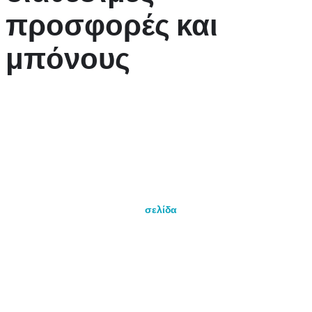
προσφορές και
μπόνους
Στο Blockspins, οι προσφορές και τα μπόνους είναι ένα
σημαντικό μέρος της εμπειρίας του παιχνιδιού. Οι νέοι παίκτες
συχνά παραλαμβάνουν μπόνους καλωσορίσματος, ενώ υπάρχουν
και επαναλαμβανόμενες προσφορές για υπάρχοντες παίκτες. Είναι
σημαντικό να γνωρίζετε πώς να εντοπίζετε αυτές τις προσφορές
και πώς να τις εκμεταλλεύεστε προς όφελός σας.
Επισκεφθείτε τακτικά την
σελίδα
του Blockspins για
ανακοινώσεις.
Εγγραφείτε στο newsletter για να λαμβάνετε άμεσες
ενημερώσεις.
Αξιοποιήστε τις κοινωνικές σας επαφές για να μάθετε για
κωδικούς μπόνους.
Επιπλέον, προσέξτε τις απαιτήσεις στοιχηματισμού που