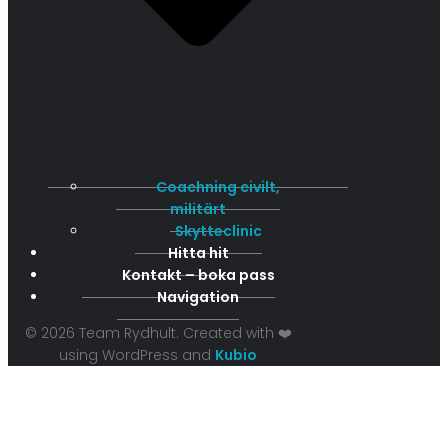
Coachning civilt,
militärt
Skytteclinic
Hitta hit
Kontakt – boka pass
Navigation
© 2026 Team Rydhult. Created with ❤️
using WordPress and
Kubio