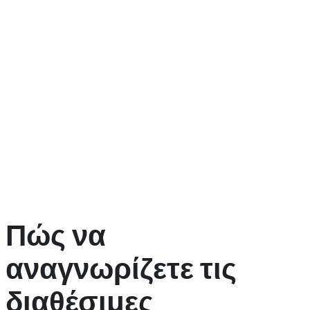
Ποσό Bankroll
Μέγιστο Ρίσκο ανά Συνεδρία
100 ευρώ
5 ευρώ
500 ευρώ
25 ευρώ
1.000 ευρώ
50 ευρώ
Επιπλέον, είναι χρήσιμο να παρακολουθείτε τις νίκες και τις
απώλειές σας. Χρησιμοποιήστε ένα ημερολόγιο ή μια εφαρμογή
για να σημειώνετε τις δραστηριότητές σας. Αυτό θα σας επιτρέψει
να αναγνωρίσετε τα μοτίβα του παιχνιδιού σας και να κάνετε
βελτιώσεις. Αν βλέπετε ότι συγκεκριμένα παιχνίδια σας
προσφέρουν καλύτερα αποτελέσματα, επικεντρωθείτε σε αυτά και
αποφεύγετε τα λιγότερο επιτυχημένα.
Πώς να
αναγνωρίζετε τις
διαθέσιμες