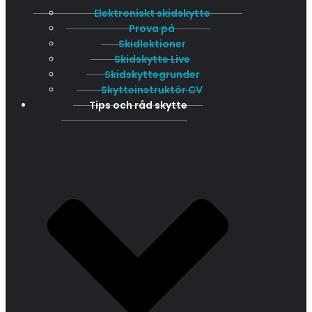
Elektroniskt skidskytte
Prova på
Skidlektioner
Skidskytte Live
Skidskyttegrunder
Skytteinstruktör CV
Tips och råd skytte