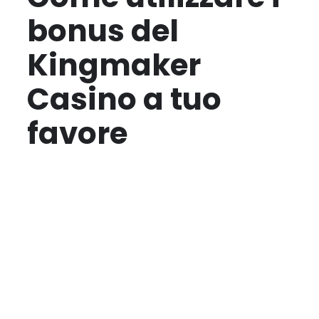
bonus del
Kingmaker
Casino a tuo
favore
Il Kingmaker Casino offre vari bonus che possono
essere utilizzati per migliorare la tua esperienza di
gioco. Tra i più comuni ci sono i bonus di
benvenuto, i giri gratuiti e i bonus di deposito.
Questi possono fornirti credito extra o giri gratuiti,
che possono essere utilizzati per giocare al
Kingmaker Slot senza utilizzare i tuoi fondi. È
fondamentale leggere i termini e le condizioni di
ciascun bonus per capire come utilizzarli al meglio.