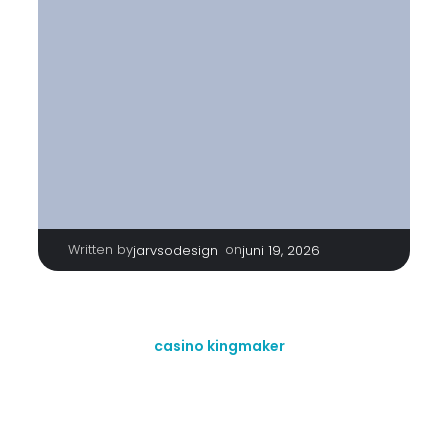
Written by
|
on
jarvsodesign
juni 19, 2026
In questo articolo esploreremo l’affascinante
mondo del Kingmaker Slot, una delle slot machine
più popolari nei
casino kingmaker
. Scoprirai i
segreti per massimizzare la tua esperienza di
gioco, suggerimenti pratici per aumentare le tue
possibilità di vincita e le strategie per navigare tra
le varie opzioni disponibili nel kingmaker casino.