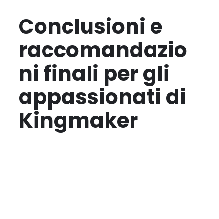
Conclusioni e
raccomandazio
ni finali per gli
appassionati di
Kingmaker
In conclusione, il Kingmaker Slot offre un’esperienza
di gioco ricca e coinvolgente, con numerose
opportunità per vincere. Seguendo i suggerimenti e
le strategie discusse, puoi migliorare le tue
probabilità di successo e, soprattutto, divertirti. Non
dimenticare di sfruttare i bonus disponibili e di
esplorare le diverse versioni del kingmaker online,