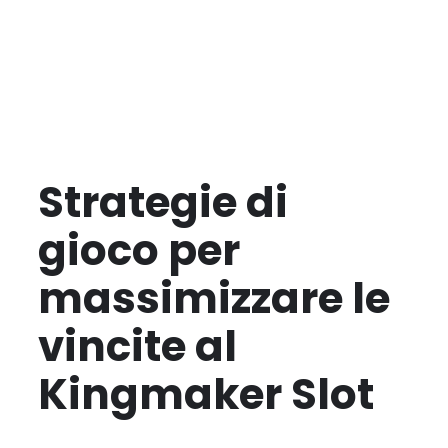
Questo non solo rende il gioco visivamente
affascinante, ma crea anche un’atmosfera
immersiva per i giocatori. Le animazioni fluide e la
colonna sonora epica contribuiscono a rendere
l’esperienza di gioco ancora più coinvolgente,
trasportando i giocatori in un mondo di avventure
e opportunità di vincita.
Strategie di
gioco per
massimizzare le
vincite al
Kingmaker Slot
Quando si gioca al Kingmaker Slot, è essenziale