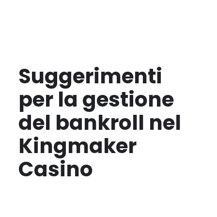
giocatori possono scegliere di provare tutte le
versioni per scoprire quale si adatta meglio al loro
stile di gioco. Questo non solo offre varietà, ma
consente anche ai giocatori di sfruttare le diverse
opportunità di vincita offerte da ciascuna versione.
Suggerimenti
per la gestione
del bankroll nel
Kingmaker
Casino
Stabilisci un budget prima di iniziare a giocare
e attieniti ad esso.
Evita di inseguire le perdite; accetta che il