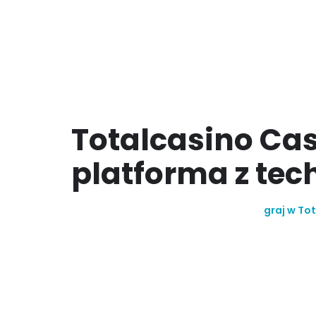
Typowy problem polega na tym, że:
Wypłaty trwają kilka dni, a brak jasnych inf
Bonusy często mają ukryte warunki – wysok
Wsparcie klienta jest ograniczone do godz
W efekcie gracze czują się niepewnie i szukają r
Totalcasino Ca
platforma z tec
W porównaniu do innych operatorów,
graj w To
licencja Ministerstwa Finansów oraz innowacyjne
Transakcje są rejestrowane w łańcuchu b
statusu wypłaty.
Mobilna wersja strony jest zoptymalizowa
miejscu, bez konieczności instalacji dodatk
Bonus powitalny jest prosty – 100% dopaso