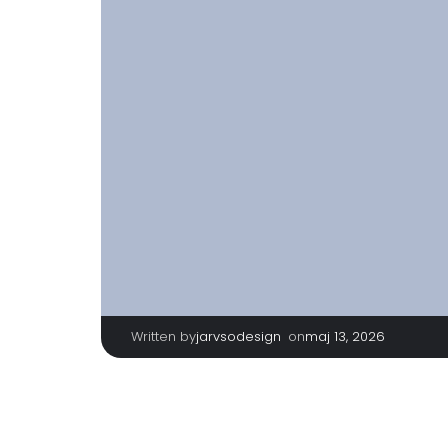
Written by
|
on
jarvsodesign
maj 13, 2026
W Polsce rośnie liczba osób, które szukają lega
ich środki są bezpieczne. Wielu graczy natrafia
brakuje im przejrzystości w zakresie wypłat i b