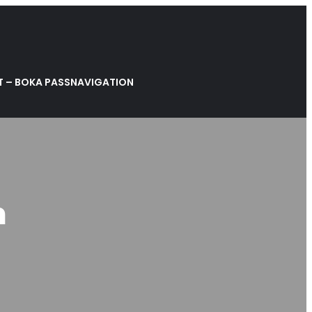
 – BOKA PASS
NAVIGATION
m