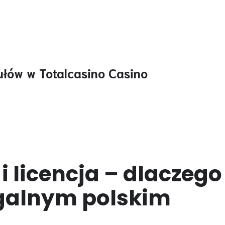
profesjonalnych krupierów, dostępne 24/7.
e mogą sięgnąć kilkuset tysięcy złotych.
ym interfejsie, co oznacza, że możesz płynnie przechodzić od
arki na telefonie.
ułów w Totalcasino Casino
nsa na milionową wygraną.
6,21 % RTP.
zatu z krupierem.
haniką “avalanche”.
runki bonusowe, co ułatwia planowanie strategii.
i licencja – dlaczego
egalnym polskim