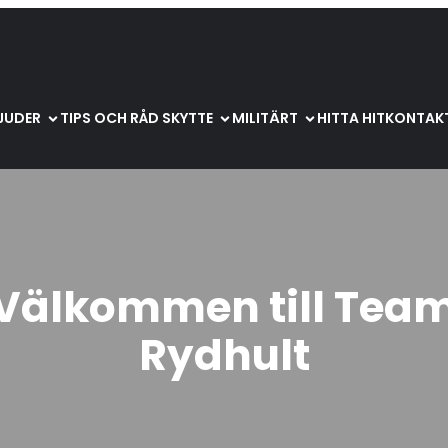
BJUDER
TIPS OCH RÅD SKYTTE
MILITÄRT
HITTA HIT
KONTAKT
Välkommen till Tea
Rydhult