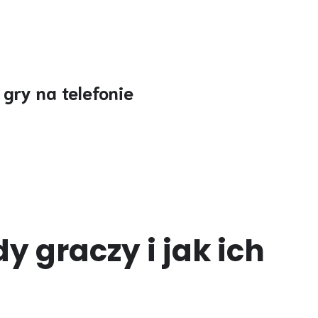
 się automatycznie, zachowując jakość grafiki.
(Content Delivery Network) strony ładują się w kilka sekund,
 promocjach, bonusach i wygranych w czasie rzeczywistym.
 gry na telefonie
inocasino.pl.
wodu.
erz bonus powitalny.
 rozgrywką w trybie pełnoekranowym.
o zalogowaniu masz dostęp do pełnej biblioteki gier.
y graczy i jak ich