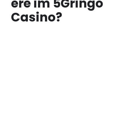
ere im 5Gringo
Casino?
Ein Cashback‑Turnier kombiniert das übliche
Punktesystem mit einer Rückvergütung eines Teils
Ihrer Verluste. Bei 5Gringo Casino erhalten Spieler je
nach erreichten Punkten einen prozentualen Anteil
ihrer Nettoverluste zurück – typischerweise zwischen
5 % und 15 %.
Die wichtigsten Punkte im Überblick:
Teilnahme: Jeder registrierte Spieler kann sich
mit einem geringen Buy‑In anmelden.
Spielauswahl: Das Turnier umfasst meist Slots
mit hoher Volatilität und Live‑Dealer‑Spiele wie
Blackjack oder Roulette.
Punktesystem: Jeder Einsatz generiert Punkte;
höhere Einsätze bringen mehr Punkte.