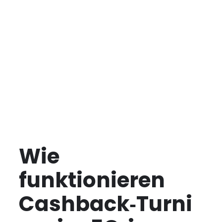
Im Vergleich zu klassischen Einzelturnieren
ermöglicht ein gemeinsames Event, dass beide
Spieler ihre Stärken kombinieren. Während einer die
Risiko‑Strategie wählt, kann der andere auf stabile
Gewinne setzen. Dieses Zusammenspiel erhöht
nicht nur den Spielspaß, sondern kann auch die
Gewinnchancen verbessern.
Pro Tip: Legen Sie vor dem Start ein gemeinsames
Budget fest und entscheiden Sie, wer welchen Teil
des Einsatzes übernimmt. So vermeiden Sie
unnötige Konflikte und behalten die Kontrolle über
die Bankroll.
Wie
funktionieren
Cashback‑Turni