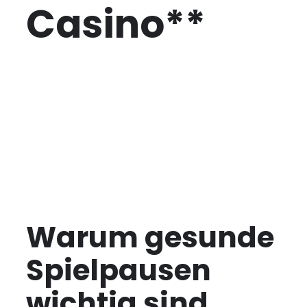
Casino**
In der Welt des Online‑Glücksspiels kann der Spaß
schnell in ein unkontrolliertes Spielverhalten
umschlagen. Genau hier setzt die Cool‑Off‑Funktion
an – ein Werkzeug, das Spielern hilft, bewusst
Pausen einzulegen und verantwortungsbewusst zu
bleiben. In diesem Leitfaden zeigen wir dir, warum
diese Funktion unverzichtbar ist, wie du sie bei Total
Casino aktivierst und welche zusätzlichen Vorteile
das Casino bietet, um dein Spielerlebnis sicher und
unterhaltsam zu gestalten.
Warum gesunde
Spielpausen
wichtig sind