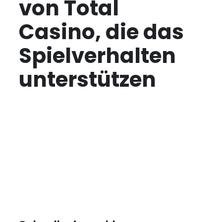
von Total
Casino, die das
Spielverhalten
unterstützen
Total
Feature
Konkurrenz
Casino
Schnelle
24‑48 Std.
48‑72 Std.
Auszahlungen
Live‑Support (24/7)
Ja
Teilweise
Mobile App
Vollständig
Eingeschränkt
(iOS/Android)
Oft nur lokale
Lizenz (MGA)
Ja
Lizenz