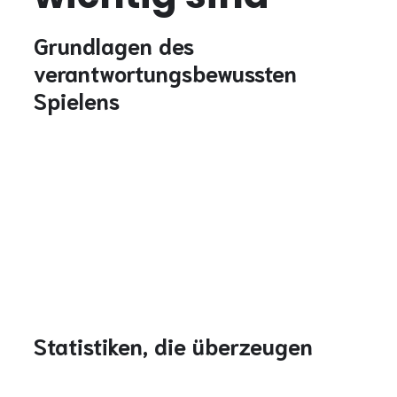
Grundlagen des
verantwortungsbewussten
Spielens
Ein kurzer Überblick über die psychologischen
Effekte von Dauer‑Gaming:
Reduzierte Impulskontrolle – lange Sitzungen
können zu impulsiven Entscheidungen führen.
Erhöhte Verlustbereitschaft – das Risiko, mehr
Geld zu setzen, steigt mit der Spielzeit.
Verminderte Lebensqualität – Zeit, die im
Casino verbracht wird, geht oft zulasten von
Arbeit, Familie und Hobbys.
Statistiken, die überzeugen
Studien zeigen, dass 42 % der regelmäßigen