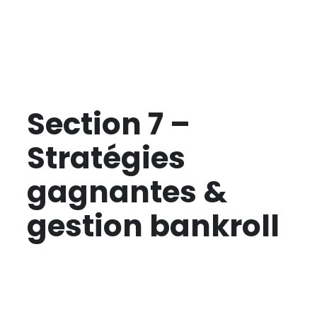
autorisées
En suivant ces recommandations vous profiterez
pleinement du nouveau paysage financier offert
par les casinos en ligne nouveau tout en
conservant votre tranquillité d’esprit.
Section 7 –
Stratégies
gagnantes &
gestion bankroll
Le concept fondamental reste simple : ne jamais
miser plus que ce que l’on peut se permettre de
perdre. Une gestion rigoureuse de votre bankroll
vous évite l’épuisement prématuré lors d’une