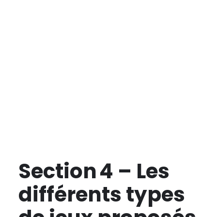
scrupuleuses.
Pour renforcer votre propre sécurité :
– Créez un mot‑de‑passe long (au moins 12
caractères) combinant lettres majuscules,
minuscules, chiffres et caractères spéciaux
– Activez l’authentification à deux facteurs (2FA) via
une application mobile comme Google
Authenticator
– Changez régulièrement votre mot‑de‑passe et
évitez d’utiliser le même sur plusieurs sites
En appliquant ces bonnes pratiques vous limiterez
les risques liés aux cyber‑attaques tout en profitant
sereinement du casino en ligne 2026.
Section 4 – Les
différents types