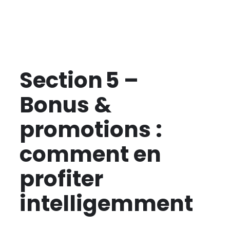
Enfin, l’intégration des paris sportifs permet aux
joueurs d’utiliser leurs gains immédiats pour placer
un pari combiné sur un match footballistique ou un
tournoi tennis sans quitter la plateforme principale
du casino.
Section 5 –
Bonus &
promotions :
comment en
profiter
intelligemment