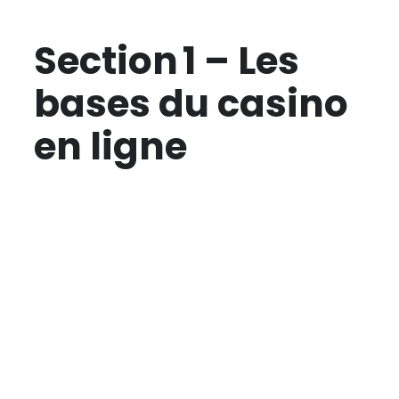
casino en ligne nouveau qui s’impose en 2026.
Section 1 – Les
bases du casino
en ligne
Un casino en ligne est une plateforme numérique
où l’on peut miser de l’argent réel sur des jeux
électroniques reproduisant l’expérience d’un
établissement physique. Contrairement aux salles
traditionnelles où le joueur doit se déplacer, le
casino virtuel fonctionne grâce à un logiciel
générateur de nombres aléatoires (RNG) qui
assure l’équité des parties.
L’histoire du secteur débute au milieu des
années 1990 avec les premiers sites basés sur le