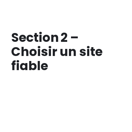
Basketnews.Net recommande toujours aux novices
d’analyser ces indicateurs avant de déposer leurs
premiers fonds afin d’ajuster leurs attentes et leur
gestion du risque.
Section 2 –
Choisir un site
fiable
La première étape consiste à vérifier que le casino
détient une licence officielle délivrée par l’Autorité
Nationale des Jeux (ANJ) ou une juridiction
reconnue telle que Malta Gaming Authority ou
Gibraltar Regulatory Authority. Une licence valide
garantit que le site respecte les normes
européennes en matière de protection des joueurs
et de lutte contre le blanchiment d’argent.