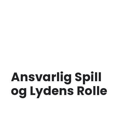
Denne tabellen viser at Coolbet Casino ikke bare
har flere spill, men også raskere uttak og bedre
lokalisert support. Når du kombinerer dette med en
førsteklasses lydopplevelse, får du en komplett
pakke som få andre kan matche.
Pro Tip:
Bruk BankID‑innskuddet for å sikre
umiddelbare overføringer, og spill direkte i
nettleseren for å dra nytte av den optimaliserte lyd‑
og videostrømmen.
Ansvarlig Spill
og Lydens Rolle
God lyd kan øke engasjementet, men det er viktig å
holde balansen. Coolbet Casino tilbyr verktøy for
ansvarlig spilling, inkludert: