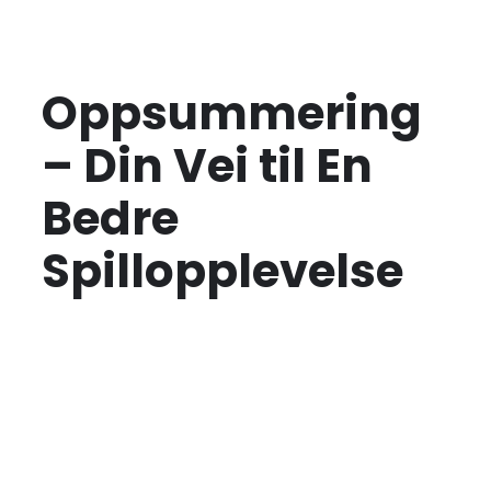
Når nye lydfunksjoner lanseres, kan du ofte teste
dem gratis før de blir en del av
standardopplevelsen.
Oppsummering
– Din Vei til En
Bedre
Spillopplevelse
Lyd er mer enn bare bakgrunnsstøy; den er en aktiv
del av spillopplevelsen som kan påvirke både
følelser og beslutninger. Ved å velge en plattform
som Coolbet Casino, får du:
Et omfattende spillutvalg fra 68 leverandører
og over 2500 spill.
En live‑casino‑opplevelse med over 380 bord