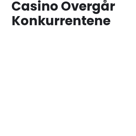
Casino Overgår
Konkurrentene
I en sammenligning av norske nettcasinoer, viser
Coolbet Casino klare fordeler:
Coolbet
Vanlige
Funksjon
Casino
konkurrenter
Antall
68
45‑55
spillleverandører
Live‑bord
380+
200‑250
Norsk
Ja
Ofte begrenset
kundeservice 24/7
BankID‑innskudd
Ja
Ikke alltid
Uttakstid
1‑2 timer
24‑48 timer
(gjennomsnitt)
MGA‑lisens
Ja
Varierer