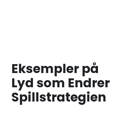
40 % og effekter på 70 % for balanse.
Velg lydprofil
– “Casino Lounge”, “Sports Bar”
eller “Silent Mode” passer ulike stemninger.
Test med en gratis demo
– spill en runde
uten penger for å kjenne på justeringene.
Did You Know?
Plattformen lagrer lydpreferansene
dine på tvers av enheter, så du får samme
opplevelse på mobil og PC.
Eksempler på
Lyd som Endrer
Spillstrategien
Eksempel 1 – Blackjack:
Når du hører den
myke klikkelyden fra dealerens kortblanding,
vet du at spillet er i gang. Dette kan hjelpe deg
med å holde styr på tidsrammen for dine