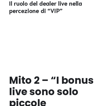
Il ruolo del dealer live nella
percezione di “VIP”
Il dealer è il volto del tavolo. Un professionista con
esperienza in casinò fisici trasmette fiducia e
professionalità, elementi chiave per far sentire il
giocatore “VIP”. I dealer spesso indossano abiti
eleganti, salutano per nome i giocatori più attivi e
offrono brevi commenti durante il gioco, creando
un’atmosfera di esclusività. Questa interazione
umana è impossibile nei giochi RNG tradizionali e
costituisce uno dei principali motivi per cui i
giocatori scelgono il live.
Mito 2 – “I bonus
live sono solo
piccole