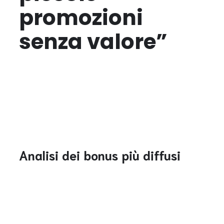
promozioni
senza valore”
Molti giocatori sottovalutano i bonus destinati al
Baccarat live, considerandoli semplici coupon di
pochi euro. Tuttavia, la realtà è più complessa:
esistono offerte strutturate che possono
aumentare significativamente il bankroll,
soprattutto per i giocatori che sanno leggere i
termini.
Analisi dei bonus più diffusi
Tipo di
Esempio
Wagering
Limiti di
bonus
tipico
medio
scommessa
100 % fino a
Bonus di
30x
€5‑€100 per
€200 + 20 % su
benvenuto
(deposito)
mano
Baccarat live