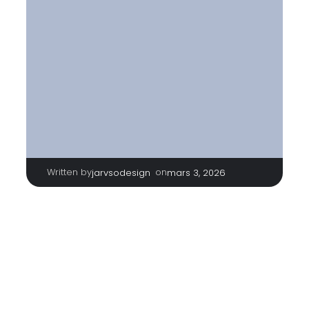
Written by
|
on
jarvsodesign
mars 3, 2026
Il Baccarat live è diventato una delle attrazioni più
luminose dei casinò online, capace di coniugare
l’eleganza del tavolo tradizionale con la comodità
di una connessione internet. Grazie a telecamere
HD, dealer professionisti e piattaforme interattive, i
giocatori possono vivere l’emozione di un vero
casinò senza lasciare il divano. Questo fenomeno