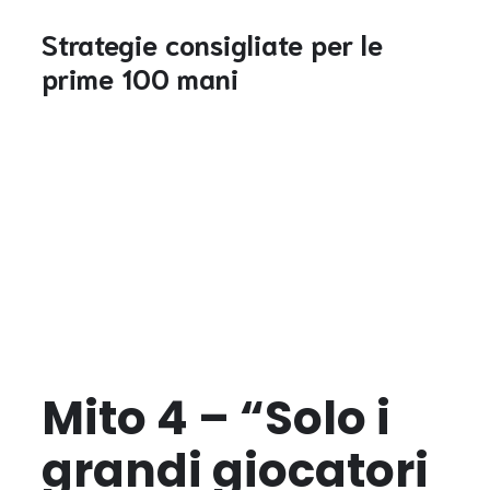
Strategie consigliate per le
prime 100 mani
Puntare sempre sul Banker: l’avantage è del
1,06 % rispetto al Player.
Gestire il bankroll con la regola 1‑2 %: non
scommettere più del 2 % del bankroll su una
singola mano.
Utilizzare il “Flat Betting”: mantenere la stessa
puntata per le prime 50 mani, poi valutare
l’andamento.
Queste tattiche aiutano a limitare le perdite iniziali e
a capire il ritmo del tavolo live.
Mito 4 – “Solo i
grandi giocatori