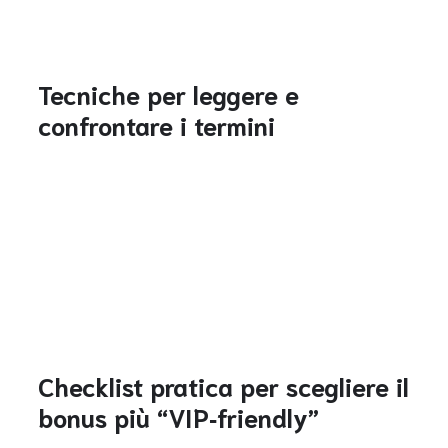
Conoscere queste clausole aiuta a evitare
sorprese al momento del prelievo.
Tecniche per leggere e
confrontare i termini
Cerca la sezione “Termini e condizioni”: è
spesso collegata direttamente al banner del
bonus.
Usa la checklist (vedi sotto) per verificare ogni
punto.
Confronta più offerte: utilizza tabelle
comparate su siti di recensione (ad esempio
Silverairitalia) per valutare rapidamente
wagering, limiti e giochi inclusi.
Checklist pratica per scegliere il
bonus più “VIP‑friendly”