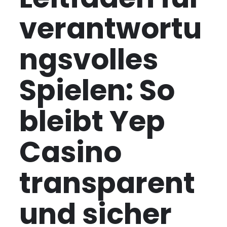
verantwortu
ngsvolles
Spielen: So
bleibt Yep
Casino
transparent
und sicher