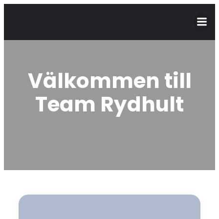
Välkommen till
Team Rydhult