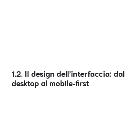
visuale
1080p)
Quasi impercettibile,
Live dealer
150‑220 ms
soprattutto su mobile
(stream 4K)
5G
La differenza di 100 ms può sembrare minima, ma in
una partita di roulette dove il pallino cade in pochi
secondi, la percezione di reattività influisce sulla
fiducia del giocatore.
1.2. Il design dell’interfaccia: dal
desktop al mobile‑first
Le UI dei live casino sono nate da un approccio
“desktop‑first” e si sono evolute verso il mobile‑first.
Oggi le piattaforme offrono layout adattivi, pulsanti
ingranditi per il touch e modalità “portrait‑only” che
sfruttano l’altezza dello schermo per mostrare più
informazioni (RTP, cronologia scommesse, chat).