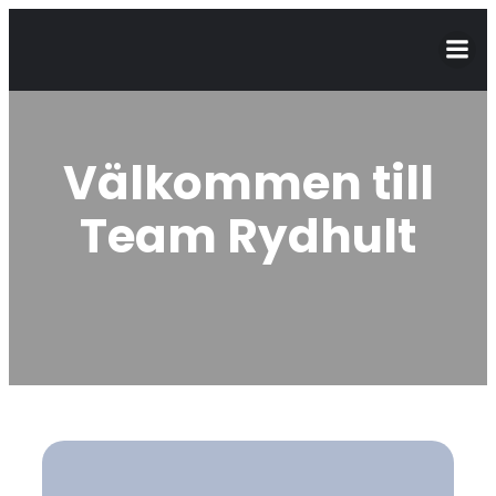
Välkommen till
Team Rydhult