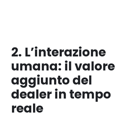
Durante le feste di Capodanno, le interfacce
includono timer di conto alla rovescia, effetti di
fuochi d’artificio digitali e banner promozionali che
si animano solo su dispositivi mobili, aumentando
l’engagement del 12 % rispetto alla versione
desktop.
2. L’interazione
umana: il valore
aggiunto del
dealer in tempo
reale
Il contatto visivo con un dealer reale attiva circuiti
neurologici legati alla fiducia. Uno studio condotto