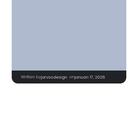
Written by
|
on
jarvsodesign
januari 17, 2026
Online casino’s bieden talloze manieren om je
bankroll te laten groeien, maar live dealer tafels
blijven voor veel spelers de ultieme uitdaging. De
combinatie van een echte croupier, real‑time
interactie en hoge inzetmogelijkheden maakt live
casino een unieke ervaring. Toch weten niet alle
spelers hoe ze hun kansen kunnen optimaliseren. In