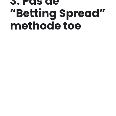
3. Pas de
“Betting Spread”
methode toe
De betting spread is een inzetstrategie waarbij je je
inzetten varieert op basis van de uitkomst van de
vorige hand. Het idee is om verliezen te
compenseren met hogere inzetten op winnende
rondes.
Start met een basisinzet
(bijv. €5).
Verhoog de inzet met 50 % na een verlies
.
Keer terug naar de basisinzet na een winst
.
Deze methode werkt vooral goed bij spellen met
een relatief lage house edge, zoals baccarat of
roulette met een enkele nul.
Voorbeeld
: