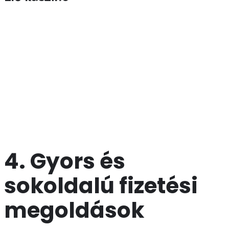
Dealer‑közvetítés: HD‑minőség, valós időben.
Játéktípusok: élő blackjack, baccarat, roulette.
Industry Secret:
Az élő kaszinóban játszva a játékosok
gyakran jobb döntéseket hoznak, mert a valós időben
látható kártyák vagy kerék segítenek a stratégiai
gondolkodásban.
A változatos kínálatnak köszönhetően mindenki
megtalálja a kedvencét – akár mobilon, akár asztali
gépen.
4. Gyors és
sokoldalú fizetési
megoldások