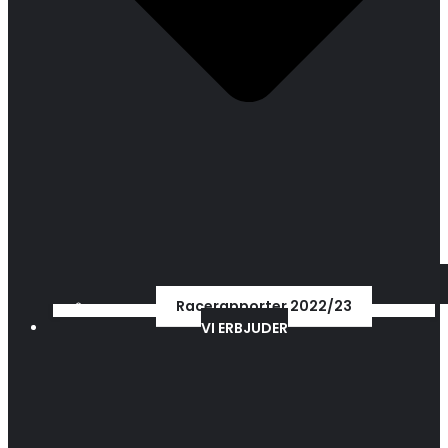
Racerapporter 2022/23
VI ERBJUDER