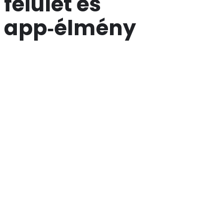
felület és
app‑élmény
Manapság a legtöbb játékos okostelefonról vagy
tabletről játszik. Az Nv Casino reszponzív dizájnnal és egy
könnyen kezelhető mobilalkalmazással rendelkezik, amely
iOS‑ és Android‑eszközökön egyaránt elérhető.
Felhasználói felület: intuitív menük, gyors betöltés.
Funkciók: az összes bónusz, cash‑back és élő
kaszinó elérhető mobilon.
Biztonság: biometrikus bejelentkezés, adatvédelmi
szabványok.
Pro Tip:
Használd a mobil értesítéseket a
nyerőgép‑promóciók és ingyenes pörgetések
értesítésére – így nem maradsz le egyetlen lehetőségről
sem.