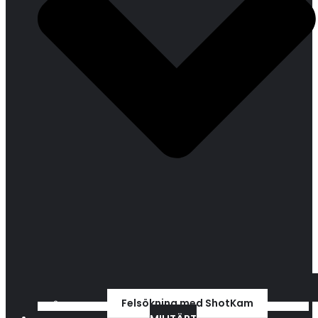
Felsökning med ShotKam