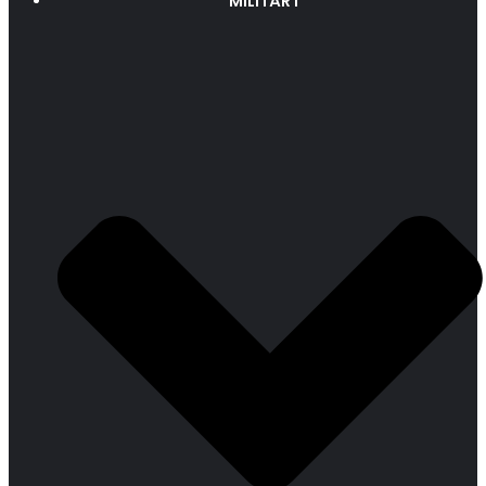
MILITÄRT