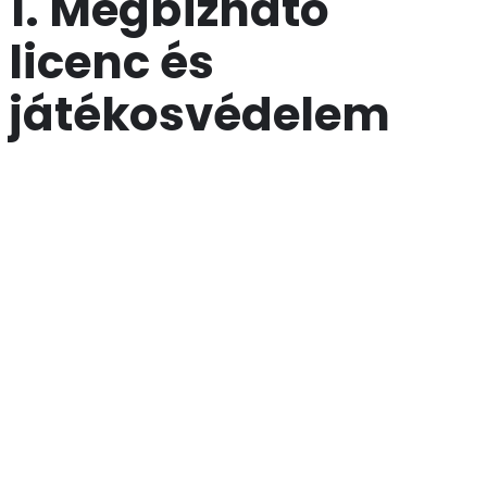
1. Megbízható
licenc és
játékosvédelem
Az első kérdés, amit felteszel magadnak:
Mennyire
bízhatok a kaszinóban?
Az Nv Casino a Curaçao Gaming
Control Board által kibocsátott licenccel működik, ami
biztosítja a tisztességes játékot és a szabályok
betartását.
Licenc: Curaçao – elismert nemzetközi hatóság.
Biztonság: SSL‑titkosítás minden adatforgalomra.
Felelős játék: beépített cool‑off funkció és önkizárási
lehetőség.
Pro Tip:
Állíts be napi limitet a befizetésre, így elkerülheted
a túlzott költést, miközben élvezed a játék izgalmát.