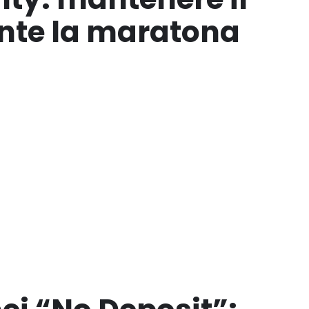
nte la maratona
diventa una maratona: i tornei durano settimane, a volte mesi, 
us settimanali, solitamente 50 % fino a 100 €, consentono di
lamente, i programmi loyalty premiano la costanza con punti
o, buoni scommesse sportive o addirittura “boost” per le
mbri con più di 1 000 punti.
 slot a tema “Live Casino”, ha accumulato 1 200 punti in tre
 quindi acquistato un “boost” del 15 % per la seconda metà del
e alla fase finale. Il risultato è stato un piazzamento nel