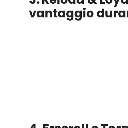
vantaggio dura
Una volta superata la fase di ingresso, la sfida 
la gestione del bankroll è cruciale. I reload bon
ricaricare il conto senza perdere ritmo. Paralle
che possono essere scambiati in crediti di gioc
classifiche.
Un tipico schema loyalty prevede:
– 1 punto per ogni 10 € di turnover.
– 100 punti = 10 € di credito torneo.
– Bonus “VIP boost” del 10 % sul bankroll per i me
Storia di successo: Lucia, iscritta a un torneo di
settimane, convertendoli in 120 € di credito. Ha
torneo, raddoppiando le sue probabilità di passar
top‑10, con un premio di 800 €.