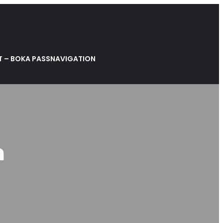
 – BOKA PASS
NAVIGATION
m