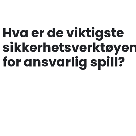
vanligvis fullføres innen 24 timer, noe som er raskere enn
mange andre norske casinoer.
Hva er de viktigste
sikkerhetsverktøye
for ansvarlig spill?
Innsettingsgrense:
Sett en maksimumsgrense per
dag eller uke.
Tap‑grense:
Bestem et beløp du er villig til å tape.
Selvutestengelse:
Aktiver muligheten til å sperre
kontoen din i en periode.
Pro Tip:
Aktiver begge grensefunksjonene i
kontoinnstillingene før du begynner å spille. Dette gjør det
enklere å holde kontrollen.