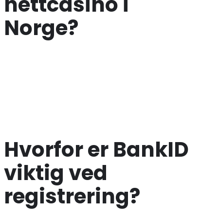
nettcasino i
Norge?
Et lovlig nettcasino er en spillplattform som har fått en
offisiell Lotteritilsynet‑lisens. Lisensen betyr at casinoet
følger strenge regler for spillerbeskyttelse, rettferdig spill
og skattefri gevinst. I Norge finnes kun én slik lisensiert
aktør, og den er et trygt valg for de som vil unngå
uregulert spill.
Hvorfor er BankID
viktig ved
registrering?