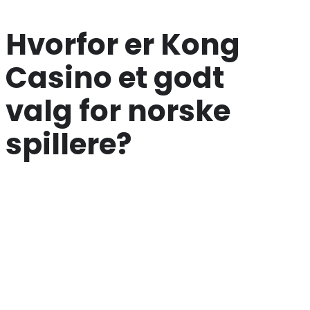
Hvorfor er Kong
Casino et godt
valg for norske
spillere?
Kong Casino
er den eneste plattformen med en offisiell
Lotteritilsynet‑lisens. Den tilbyr BankID‑registrering,
gebyrfrie innskudd via Vipps, Visa og Mastercard, samt
lynraske uttak. Uten bonuser og med et stort utvalg av live
dealer‑spill, gir den en ren og sikker spillopplevelse.
Plattformen har også en norsk‑tilpasset mobilversjon
som gjør det enkelt å spille på farten.