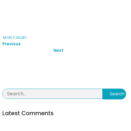
TAGS
No tags
Categories
MYSK FJÄLLBY
Previous
Next
Comments are closed
Search
Latest Comments
Inga kommentarer att visa.