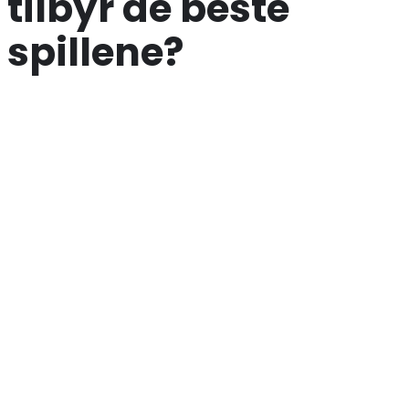
tilbyr de beste
spillene?
Popul
Leverandør
Spillutvalg
RTP‑gjennomsnitt
titler
Starbur
NetEnt
Automater & bord
96,5 %
Gonzo’
Quest
Mega
Moolah
Microgaming
Jackpot‑spill
96,0 %
Immort
Roman
Live
Blackja
Evolution
Live dealer
97,0 %
Live
Roulett
Book o