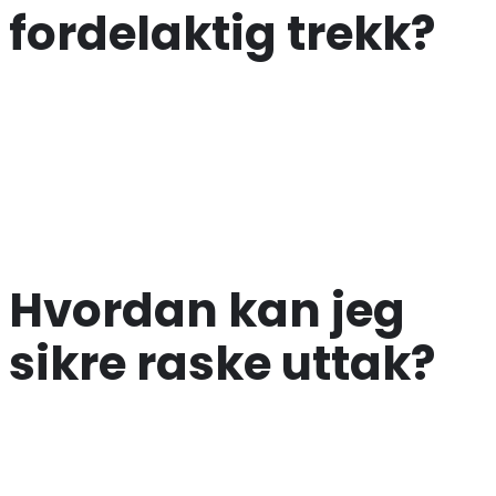
fordelaktig trekk?
Mange casinoer lokker med store bonuser, men de
kommer ofte med høye omsetningskrav. Et casino uten
bonuser, som Kong Casino, gir deg en ren spillopplevelse
uten skjulte krav. Du beholder hele gevinsten du vinner, og
du unngår å bruke tid på å oppfylle krav du kanskje aldri
når.
Hvordan kan jeg
sikre raske uttak?
Velg en plattform som tilbyr umiddelbare uttak via de
samme metodene som innskudd, for eksempel Vipps
eller kort. Kong Casino har en uttaksprosess som