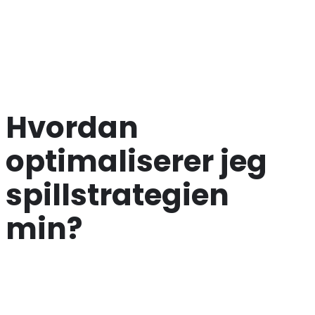
Play’n GO
Mobile‑optimalisert
96,3 %
Dead, F
Joker
Industry Secret:
Live dealer‑spill fra Evolution har ofte litt
høyere RTP fordi de bruker ekte kortstokker uten kunstig
manipulering.
Hvordan
optimaliserer jeg
spillstrategien
min?
Velg spill med høy RTP.
Sett en bankroll‑grense.
Bruk en fast innsatsstrategi,
som 1‑% av