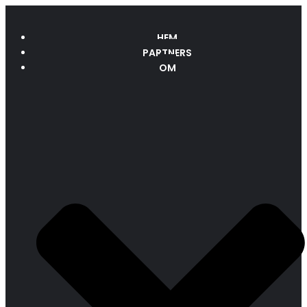
HEM
PARTNERS
OM