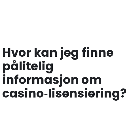
totalbankrollen per runde.
Analyser resultatene
etter hver spilløkt for å
justere innsatsen.
Did You Know?
Å spille med en fast prosentandel av
bankrollen reduserer risikoen for raskt å tømme kontoen.
Hvor kan jeg finne
pålitelig
informasjon om
casino‑lisensiering?
Offisielle nettsteder som Lotteritilsynet.no publiserer en
oppdatert liste over lisensierte operatører. Du kan også
sjekke casinoets vilkår og betingelser for