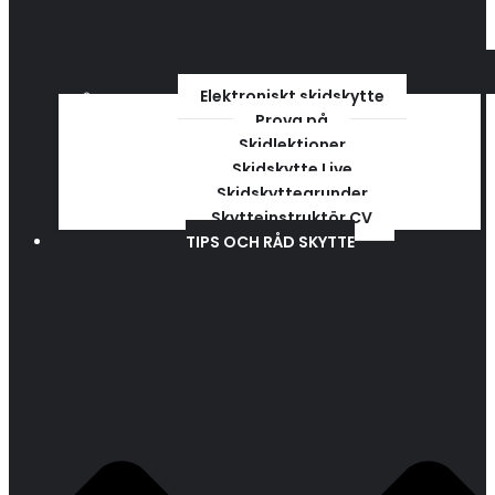
Elektroniskt skidskytte
Prova på
Skidlektioner
Skidskytte Live
Skidskyttegrunder
Skytteinstruktör CV
TIPS OCH RÅD SKYTTE