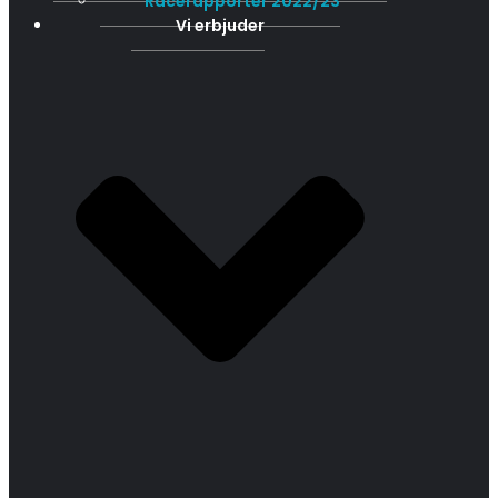
Racerapporter 2022/23
Vi erbjuder