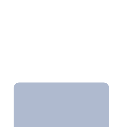
Välkommen till
Team Rydhult