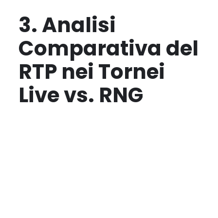
3. Analisi
Comparativa del
RTP nei Tornei
Live vs. RNG
Tipo di
RTP
House
Metodo di
torneo
medio
edge
payout
Live dealer
96,5 %
3,5 %
Ranking‑based
RNG
97,2 %
2,8 %
Ranking‑based
Il “house edge” si traduce in premi netti più bassi
per il giocatore, ma la differenza di 0,7 % nell’RTP può
avere un impatto significativo su tornei a lungo
termine. Simulazioni Monte‑Carlo con 10 000