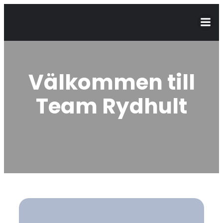
Välkommen till
Team Rydhult