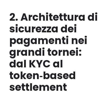
trasparente.
2. Architettura di
sicurezza dei
pagamenti nei
grandi tornei:
dal KYC al
token‑based
settlement
Per partecipare a tornei con premi elevati, i casinò
richiedono una rigorosa verifica dell’identità. Il KYC