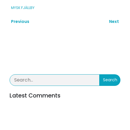
MYSK FJÄLLBY
Previous
Next
Comments are closed
Search
Latest Comments
Inga kommentarer att visa.