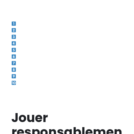
Checklist – 10 points à vérifier avant votre première
mise
Licence officielle affichée clairement
Certificat SSL actif (
)
https://
Certification RNG visible (eCOGRA/GLI)
Liste exhaustive fournisseurs logiciels
Options dépôt/retrait sécurisées & vérifiées
Politique confidentialité conforme RGPD
Procédure KYC simple mais rigoureuse
Outils auto-exclusion faciles accessibles
Service client multicanal disponible24/7
Avis utilisateurs récents consultables sans filtre
Suivre cette liste réduit drastiquement toute
incertitude quantàl’intégrité globale du site choisi.
Jouer
responsablemen