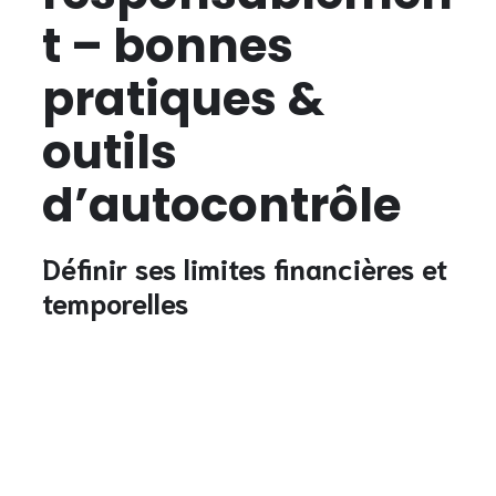
t – bonnes
pratiques &
outils
d’autocontrôle
Définir ses limites financières et
temporelles
Commencer par établir un budget mensuel dédié
exclusivement au loisir numérique permet déjà
éviter tout débordement inattendu — par exemple
allouer €200/mois puis répartir ce plafond
quotidiennement (
). Utilisez ensuite
€200 ÷30 ≈ €6
une alarme horaire intégrée dans votre
smartphone : réglage “15 minutes restantes”