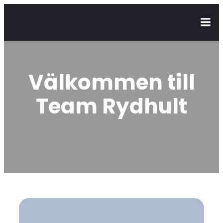
Välkommen till
Team Rydhult