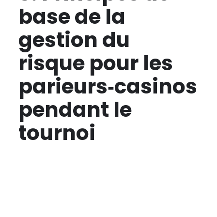
base de la
gestion du
risque pour les
parieurs‑casinos
pendant le
tournoi
Définir son budget (bankroll)
Allouer un montant global dédié à la période
de la Coupe du Monde.
Fractionner ce budget : 60 % pour les paris
sportifs, 40 % pour le casino.