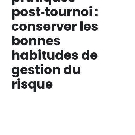
post‑tournoi :
conserver les
bonnes
habitudes de
gestion du
risque
Après la clôture du tournoi, il est crucial de réaliser
un bilan complet :
Revue des gains et pertes : comparer le
résultat réel avec le budget pré‑établi.
Leçons apprises : identifier les moments où la