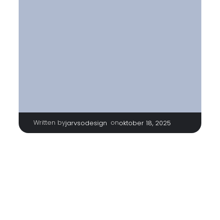
Written by
|
on
jarvsodesign
oktober 18, 2025
La Coupe du Monde est bien plus qu’un tournoi de
football ; c’est un phénomène planétaire qui
mobilise des milliards de spectateurs et crée un
véritable tsunami d’activité sur les plateformes de
jeux en ligne. Chaque coup de sifflet déclenche une
vague de paris, de dépôts et de connexions
simultanées, obligeant les opérateurs à préparer