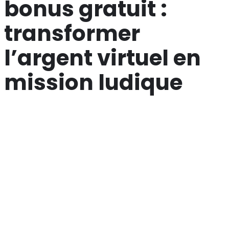
bonus gratuit :
transformer
l’argent virtuel en
mission ludique
Aujourd’hui, le bonus gratuit se décline sous forme de
quêtes, de niveaux et de tableaux de bord de
progression. Un joueur qui accepte un bonus de 10 € peut
se voir proposer une série de missions : jouer 20 000 tours
sur un slot à volatilité moyenne, débloquer le rang
« Aventurier » et gagner un pack de tours gratuits
supplémentaires.
Type de
Bonus
Récompenses
Casino
gamification
initial
progressives