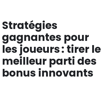
dispositif encadré par des garde-fous technologiques et
réglementaires.
Stratégies
gagnantes pour
les joueurs : tirer le
meilleur parti des
bonus innovants
Analysez les termes et conditions
Vérifiez le wagering (ex. 30x).
Identifiez les jeux exclus (souvent les slots à haute
volatilité).