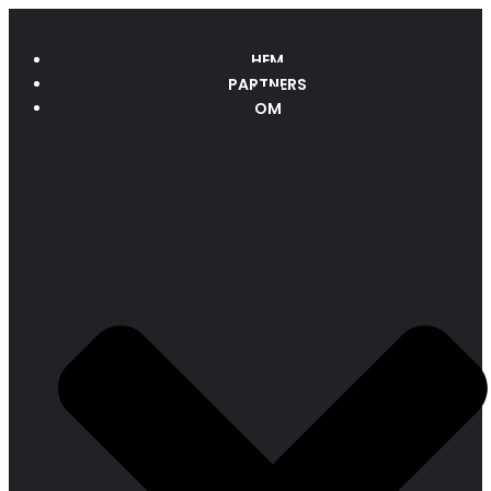
HEM
PARTNERS
OM