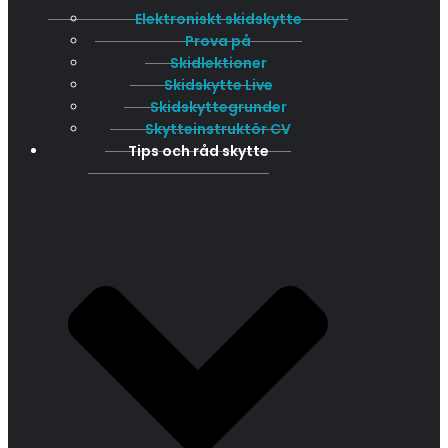
Elektroniskt skidskytte
Prova på
Skidlektioner
Skidskytte Live
Skidskyttegrunder
Skytteinstruktör CV
Tips och råd skytte