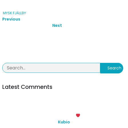
Categories
MYSK FJÄLLBY
Previous
Next
Comments are closed
Search
Latest Comments
Inga kommentarer att visa.
© 2026 Team Rydhult. Created with
using WordPress and
Kubio