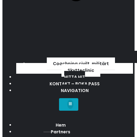
Coachning civilt, militärt
Skytteclinic
HITTA HIT
KONTAKT – BOKA PASS
NAVIGATION
Hem
Partners