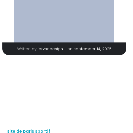
|
Written by
jarvsodesign
on
september 14, 2025
Le bonus sans dépôt, souvent appelé « free money », est
depuis longtemps le sésame qui attire les novices vers
les plateformes de casino en ligne. Il s’agit d’une somme
d’argent ou de crédits accordée à l’inscription, sans que
le joueur n’ait à déposer le moindre euro. Cette offre
permet d’explorer les jeux, de tester les RTP (retour au
joueur) et de se familiariser avec les mécaniques de mise
avant d’engager son propre capital.
Pour découvrir d’autres formes de promotions, consultez
le
site de paris sportif
.