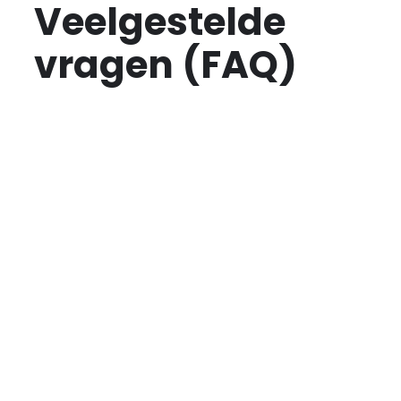
Veelgestelde
vragen (FAQ)
Q: Hoe claim ik de welkomstbonus op mijn
smartphone?
A: Nadat je je account hebt aangemaakt en
geverifieerd, ga je naar “Bonussen” in de mobiele
app en klik je op “Claim nu”. De bonus wordt direct
aan je saldo toegevoegd.
Q: Zijn er extra kosten voor mobiel spelen?
A: Nee, WBetz Casino rekent geen extra
transactiekosten voor mobiel gebruik. Alleen
eventuele kosten van je gekozen betaalmethode
(bijv. e‑wallet fees) zijn van toepassing.
Q: Kan ik mijn favoriete desktop‑spellen ook op
mobiel spelen?
A: Ja, het grootste deel van de casinospellen is