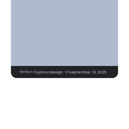
Written by
|
on
jarvsodesign
september 13, 2025
De online gokmarkt evolueert razendsnel. Uit recent
onderzoek blijkt dat meer dan 70 % van de
Nederlandse spelers hun favoriete spellen via een
smartphone speelt. In dit licht is het essentieel om
een platform te kiezen dat zowel mobiel als
desktop naadloos bedient. Een van de
opvallendste voorbeelden is WBetz Casino, waar