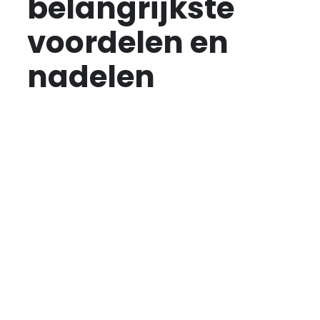
belangrijkste
voordelen en
nadelen
Pros:
– Razendsnelle laadtijden op mobiel.
– Geen‑stortingsbonus direct beschikbaar.
– Lage minimale inzetten bij live dealer spellen.
– Uitbetalingen binnen uren via e‑wallets.
– 24/7 Nederlandse klantenservice in de app.
Cons:
– Alleen e‑wallets bieden de snelste uitbetalingen.
– Sommige spellen (bijv. high‑roller slots) hebben
hogere minimuminzetten op mobiel.
– Verificatie vereist voor eerste opname, wat extra
stappen betekent.