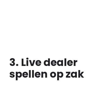
via de mobiele app.
Welkomstbonus: 100 % match tot €200 + 50
gratis spins.
Geen‑stortingsbonus: €5 gratis speelgeld bij
registratie.
Industry Secret: Gebruik de bonuscode “MOBI5” in
de mobiele app om extra 10 gratis spins te
ontvangen.
3. Live dealer
spellen op zak
Live dealer games zijn een van de snelst groeiende
segmenten binnen online casino’s. WBetz Casino
heeft een speciaal mobiel‑vriendelijk live‑platform
ontwikkeld dat naadloos werkt op zowel iOS‑ als
Android‑apparaten. De streamingkwaliteit past zich