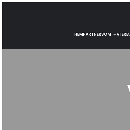
HEM
PARTNERS
OM
VI ER