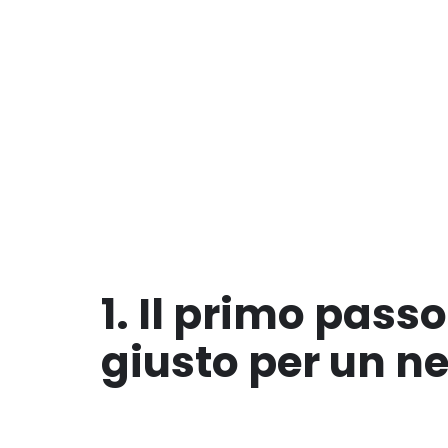
errori evitare e, soprattutto, come trasformare 
I tornei di casinò online sono competizioni strutt
capacità di gestire il bankroll. A differenza delle
punteggio accumulato in un arco di tempo limitat
regole specifiche. In questo contesto le Free Spin
offrono giri gratuiti su slot selezionate senza int
dalla prima mano.
Per chi desidera approfondire le opzioni disponibil
panoramica chiara delle promozioni attive nei va
le offerte. In questo articolo analizzeremo pas
Spins al podio di un torneo, mantenendo un ap
1. Il primo passo
giusto per un neo
I tornei online si suddividono principalmente in tr
– Slot tournament: i giocatori competono sul num