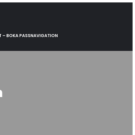
 – BOKA PASS
NAVIGATION
m