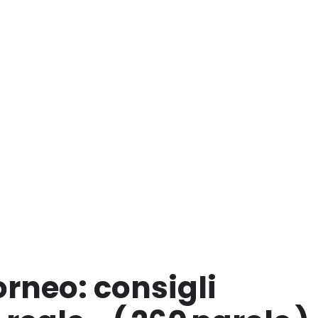
tesse slot del torneo. Utilizzale per testare le linee di
 e il timing dei bonus.
sione di warm‑up, poi passa al torneo.
o del pannello di controllo per monitorare il tempo residuo e
ma di iniziare, stabilisci un limite di perdita (es. 20% del buy‑in)
spin). Se il limite di perdita è raggiunto, interrompi
tale residuo.
ione stabile e di evitare distrazioni: una pausa di 5 minuti
ne e a ridurre lo stress emotivo.
torneo: consigli