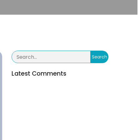
Search
Latest Comments
Inga kommentarer att visa.