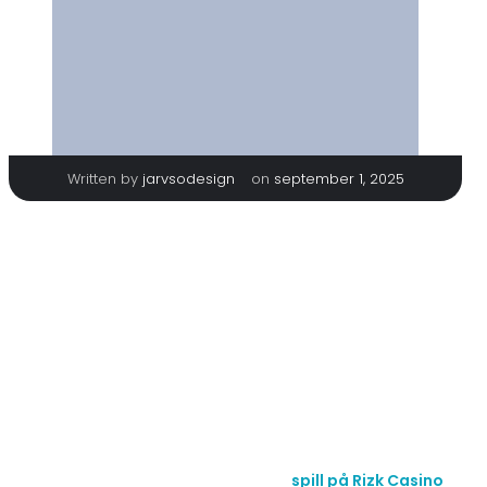
|
Written by
jarvsodesign
on
september 1, 2025
Når du velger et nettcasino, er hastigheten på uttak og
tryggheten i transaksjonene ofte viktigere enn selve
spillutvalget. En nylig studie fra Norsk Spillemyndighet viser
at 78 % av norske spillere prioriterer raske uttak og pålitelig
lisensiering når de velger en plattform. Rizk Casino scorer
høyt på begge punkter. Plattformen er lisensiert av Malta
Gaming Authority (MGA‑lisens) og benytter krypterte
betalingsløsninger som beskytter både
personopplysninger og penger.
Data avslører at spillere som bruker
spill på Rizk Casino