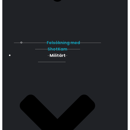
Felsökning med
ShotKam
Militärt