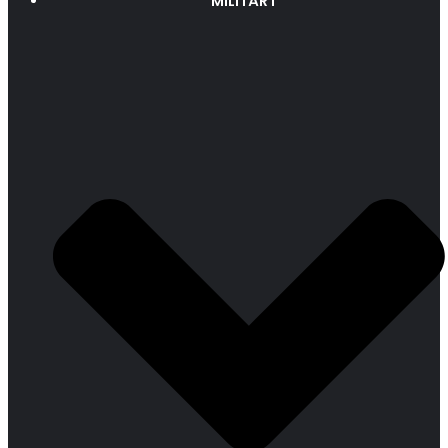
MILITÄRT