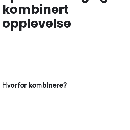
kombinert
opplevelse
Unik for det norske markedet er at Rizk også har en
sportsbetting‑del. Du kan satse på alt fra fotball og
håndball til e‑sport og vinteridrett – alt fra samme
innlogging som casinodelen. Dette betyr færre passord å
huske og en sømløs overgang mellom spill og betting.
Hvorfor kombinere?
Én konto:
Enklere administrasjon av innskudd og
uttak.
Felles bonuser:
Bruk casinobonusen på betting
eller omvendt.
Raskere belønning:
Spill og bet på samme dag for