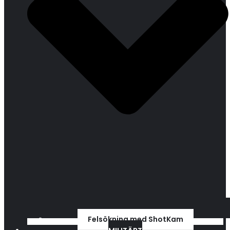
Felsökning med ShotKam