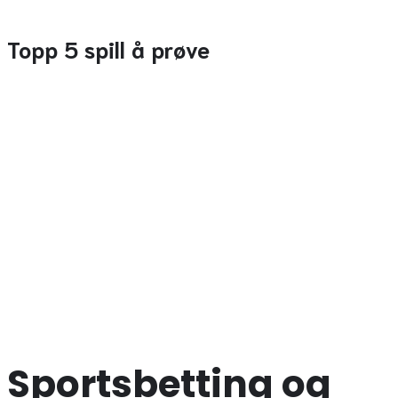
ekte dealere, fra Blackjack og Roulette til Baccarat.
Topp 5 spill å prøve
Starburst
(NetEnt) – lav volatilitet, høy RTP (96,1 %)
Mega Moolah
(Microgaming) – progressiv jackpot
med livsendrende gevinster
Lightning Roulette
(Evolution) – spennende
multiplikatorer i sanntid
Gonzo’s Quest
(NetEnt) – unikt “avslørings‑system”
for bonus‑runder
Book of Dead
(Play’n GO) – populær Egypt‑tema
med høye utbetalinger
Did You Know? Live dealer‑spill bruker separate
servere for kort- og chip‑data, noe som gjør
korttelling praktisk talt umulig.
Sportsbetting og