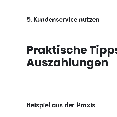
Hinweis:
Für E‑Wallet‑Auszahlungen wird das Gel
5. Kundenservice nutzen
Falls es zu Verzögerungen kommt, steht der Live‑
auf das Problem führt meist zu einer schnellen L
Praktische Tipp
Auszahlungen
Nutze E‑Wallets:
Sie sind die schnellste M
Verifiziere dein Konto frühzeitig:
Keine 
Setze realistische Bonusziele:
Überschät
Spiele verantwortungsbewusst:
Setze Li
Beispiel aus der Praxis
Anna, 28, spielte im Realz Casino den Slot
Dragon