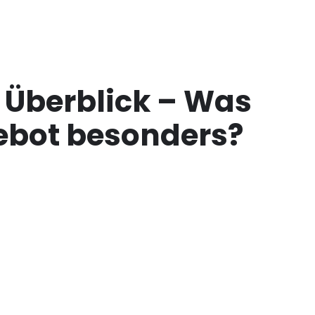
bieter innerhalb von Stunden auszahlt, signalisiert das stabile
enzsystem. Deshalb prüfen erfahrene Spieler bereits beim
 Einzahlungsprozesse funktionieren.
 Überblick – Was
bot besonders?
hige Spieler und kombiniert ein breites Spielportfolio mit
ick über die wichtigsten Merkmale:
z Casino
Konkurrenz
% bis 500 € + 50 Freispiele
100 % bis 300 €
tunden (E‑Wallet)
2‑5 Tage
a Gaming Authority
Diverse
 per Chat & Telefon
Eingeschränkt
& Android
Nur Web