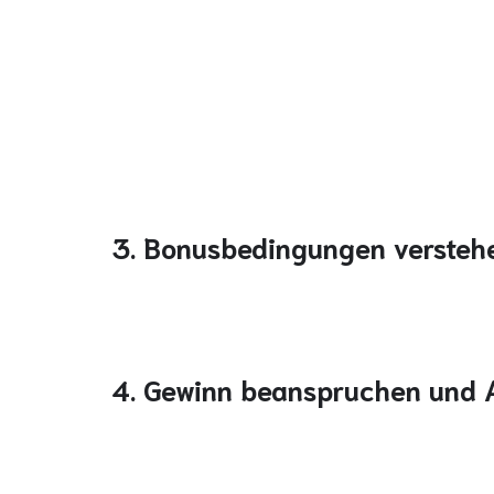
Nicht alle Zahlungsanbieter sind gleich schnell.
empfehlenswert:
Skrill / Neteller
– Auszahlung innerhalb von
Trustly
– Direktüberweisung, meist am se
Kreditkarte
– 24‑48 Stunden
Banküberweisungen dauern länger (3‑5 Werktage)
E‑Wallet‑Option gibt.
3. Bonusbedingungen versteh
Bevor du einen Bonus nutzt, prüfe die Umsatzbe
Bonusbetrag, bevor du eine Auszahlung beantrag
verhindert unangenehme Überraschungen.
4. Gewinn beanspruchen und 
Sobald du deinen Bonus freigespielt hast, kann
gewünschte Auszahlungsmethode an und bestätig
die Auszahlung.