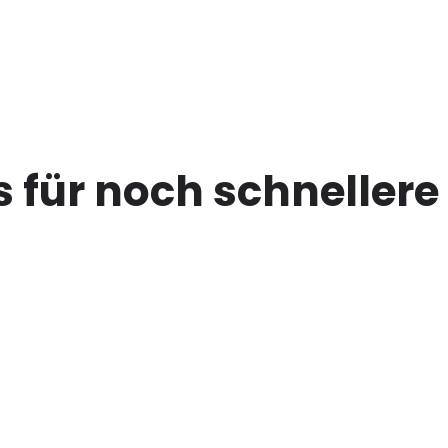
d in der Regel innerhalb von 24 Stunden gutgeschrieben.
Chat von Realz Casino rund um die Uhr bereit. Ein kurzer Hinwei
ösung.
s für noch schnellere
ethode.
Nachfragen beim Auszahlungsvorgang.
ze nicht die Umsatzbedingungen.
mits, um unnötige Rückfragen zu vermeiden.
ia
. Sie gewann 120 €, nutzte ihr Skrill‑Konto und beantragte die