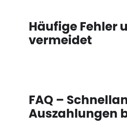
Auszahlung am Freitagabend. Noch am Samstagm
klarer Vorteil gegenüber einem Konkurrenten, b
Häufige Fehler 
vermeidet
Important:
Viele Spieler vergessen, dass die
Um
Bonus ohne Einzahlung nutzt, musst du dennoch 
abheben kannst.
Warning:
Das Ignorieren von Verifizierungsanfo
Dokumente prüft das Casino die Auszahlung man
FAQ – Schnellan
Auszahlungen b