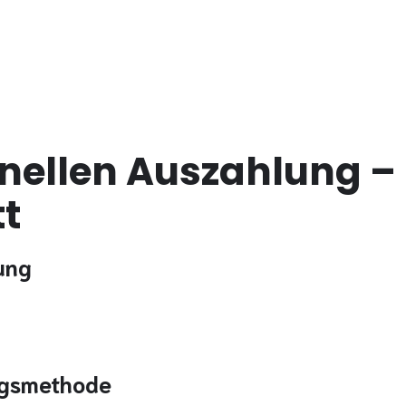
ahlungen, insbesondere wenn Spieler E‑Wallets wie Skrill oder
Malta Gaming Authority für Transparenz und Spielerschutz.
zahlung
, der neuen Spielern einen kleinen Startvorteil gibt, ohne
as Vertrauen sofort aufzubauen und die ersten Gewinne schnell z
nellen Auszahlung –
tt
rung
st unkompliziert: E‑Mail, Passwort und ein kurzer
s). Wichtig: Die Verifizierung sollte sofort nach der
er die Auszahlungszeit beeinflusst.
ngsmethode