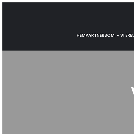
HEM
PARTNERS
OM
VI ER