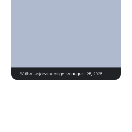
Written by
|
on
jarvsodesign
augusti 25, 2025
Rynek hazardu internetowego w Polsce rośnie w
tempie dwucyfrowym rocznie. Gracze poszukują nie
tylko szerokiej oferty gier, ale także szybkich wypłat,
bezpiecznych metod płatności i wsparcia 24/7. W
raporcie przedstawiamy najważniejsze wskaźniki,
trendy oraz porównanie kluczowych operatorów.
Analiza wskazuje, że Supabet Casino wyróżnia się