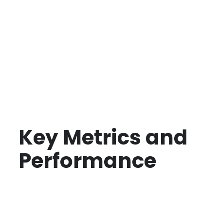
Mistrzów.
Zainteresowanie kryptowalutami – coraz
więcej platform umożliwia depozyty i wypłaty
w Bitcoinie czy Ethereum.
W tym kontekście gracze szukają platform, które
łączą bogatą bibliotekę automatów, gry na żywo
oraz zakłady sportowe w jednym miejscu. Supabet
Casino spełnia te wymagania, oferując ponad 3000
tytułów oraz możliwość obstawiania w PLN i
kryptowalutach.
Key Metrics and
Performance
Poniższa tabela zestawia najważniejsze wskaźniki
wybranych operatorów w Polsce (stan na Q4 2023).
Supabet
Operator
Operator