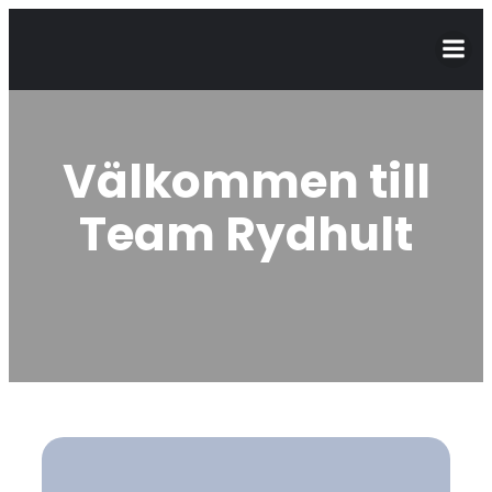
Välkommen till
Team Rydhult