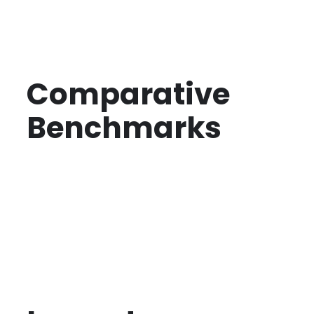
darmowe spiny lub cashback.
Aplikacja mobilna – dzięki natywnej aplikacji,
czas ładowania automatu spada o 30 % w
porównaniu z wersją przeglądarkową.
Comparative
Benchmarks
W porównaniu do innych platform, Supabet Casino
wyróżnia się pod względem:
Szybkości wypłat – średnio 1,5 h, co jest
dwukrotnie szybsze niż u konkurencji.
Różnorodności płatności – obsługa kart,
portfeli elektronicznych i kryptowalut.
Jakości obsługi klienta – czat 24/7 z natywnym
wsparciem w języku polskim.